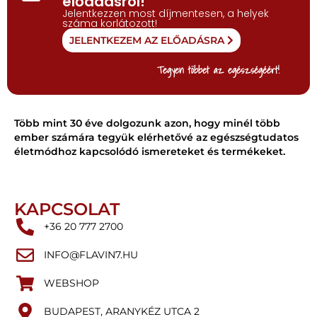
előadásról!
Jelentkezzen most díjmentesen, a helyek
száma korlátozott!
JELENTKEZEM AZ ELŐADÁSRA
Tegyen többet az egészségéért!
Több mint 30 éve dolgozunk azon, hogy minél több
ember számára tegyük elérhetővé az egészségtudatos
életmódhoz kapcsolódó ismereteket és termékeket.
KAPCSOLAT
+36 20 777 2700
INFO@FLAVIN7.HU
WEBSHOP
BUDAPEST, ARANYKÉZ UTCA 2