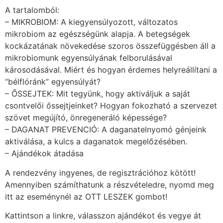
A tartalomból:
– MIKROBIOM: A kiegyensúlyozott, változatos
mikrobiom az egészségünk alapja. A betegségek
kockázatának növekedése szoros összefüggésben áll a
mikrobiomunk egyensúlyának felborulásával
károsodásával. Miért és hogyan érdemes helyreállítani a
“bélflóránk” egyensúlyát?
– ŐSSEJTEK: Mit tegyünk, hogy aktiváljuk a saját
csontvelői őssejtjeinket? Hogyan fokozható a szervezet
szövet megújító, önregeneráló képessége?
– DAGANAT PREVENCIÓ: A daganatelnyomó génjeink
aktiválása, a kulcs a daganatok megelőzésében.
– Ajándékok átadása
A rendezvény ingyenes, de regisztrációhoz kötött!
Amennyiben számíthatunk a részvételedre, nyomd meg
itt az eseménynél az OTT LESZEK gombot!
Kattintson a linkre, válasszon ajándékot és vegye át