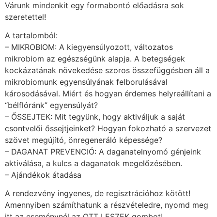
Várunk mindenkit egy formabontó előadásra sok
szeretettel!
A tartalomból:
– MIKROBIOM: A kiegyensúlyozott, változatos
mikrobiom az egészségünk alapja. A betegségek
kockázatának növekedése szoros összefüggésben áll a
mikrobiomunk egyensúlyának felborulásával
károsodásával. Miért és hogyan érdemes helyreállítani a
“bélflóránk” egyensúlyát?
– ŐSSEJTEK: Mit tegyünk, hogy aktiváljuk a saját
csontvelői őssejtjeinket? Hogyan fokozható a szervezet
szövet megújító, önregeneráló képessége?
– DAGANAT PREVENCIÓ: A daganatelnyomó génjeink
aktiválása, a kulcs a daganatok megelőzésében.
– Ajándékok átadása
A rendezvény ingyenes, de regisztrációhoz kötött!
Amennyiben számíthatunk a részvételedre, nyomd meg
itt az eseménynél az OTT LESZEK gombot!