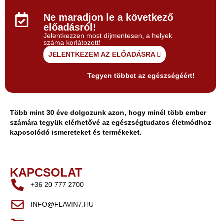
Ne maradjon le a következő
előadásról!
Jelentkezzen most díjmentesen, a helyek
száma korlátozott!
JELENTKEZEM AZ ELŐADÁSRA
Tegyen többet az egészségéért!
Több mint 30 éve dolgozunk azon, hogy minél több ember
számára tegyük elérhetővé az egészségtudatos életmódhoz
kapcsolódó ismereteket és termékeket.
KAPCSOLAT
+36 20 777 2700
INFO@FLAVIN7.HU