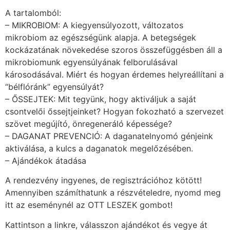
A tartalomból:
– MIKROBIOM: A kiegyensúlyozott, változatos
mikrobiom az egészségünk alapja. A betegségek
kockázatának növekedése szoros összefüggésben áll a
mikrobiomunk egyensúlyának felborulásával
károsodásával. Miért és hogyan érdemes helyreállítani a
“bélflóránk” egyensúlyát?
– ŐSSEJTEK: Mit tegyünk, hogy aktiváljuk a saját
csontvelői őssejtjeinket? Hogyan fokozható a szervezet
szövet megújító, önregeneráló képessége?
– DAGANAT PREVENCIÓ: A daganatelnyomó génjeink
aktiválása, a kulcs a daganatok megelőzésében.
– Ajándékok átadása
A rendezvény ingyenes, de regisztrációhoz kötött!
Amennyiben számíthatunk a részvételedre, nyomd meg
itt az eseménynél az OTT LESZEK gombot!
Kattintson a linkre, válasszon ajándékot és vegye át