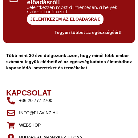
előadásról!
Jelentkezzen most díjmentesen, a helyek
száma korlátozott!
JELENTKEZEM AZ ELŐADÁSRA
Tegyen többet az egészségéért!
Több mint 30 éve dolgozunk azon, hogy minél több ember
számára tegyük elérhetővé az egészségtudatos életmódhoz
kapcsolódó ismereteket és termékeket.
KAPCSOLAT
+36 20 777 2700
INFO@FLAVIN7.HU
WEBSHOP
BUDAPEST, ARANYKÉZ UTCA 2