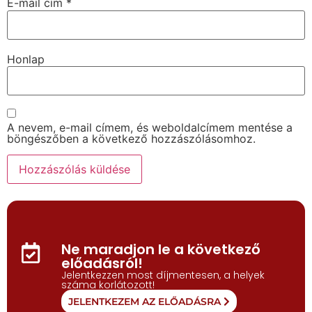
E-mail cím
*
Honlap
A nevem, e-mail címem, és weboldalcímem mentése a
böngészőben a következő hozzászólásomhoz.
Ne maradjon le a következő
előadásról!
Jelentkezzen most díjmentesen, a helyek
száma korlátozott!
JELENTKEZEM AZ ELŐADÁSRA