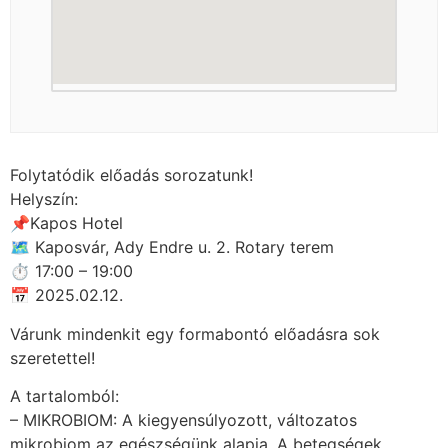
Folytatódik előadás sorozatunk!
Helyszín:
📌Kapos Hotel
🗺 Kaposvár, Ady Endre u. 2. Rotary terem
⏱ 17:00 – 19:00
📅 2025.02.12.
Várunk mindenkit egy formabontó előadásra sok
szeretettel!
A tartalomból:
– MIKROBIOM: A kiegyensúlyozott, változatos
mikrobiom az egészségünk alapja. A betegségek