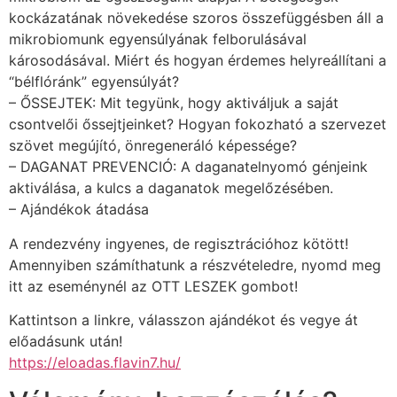
kockázatának növekedése szoros összefüggésben áll a
mikrobiomunk egyensúlyának felborulásával
károsodásával. Miért és hogyan érdemes helyreállítani a
“bélflóránk” egyensúlyát?
– ŐSSEJTEK: Mit tegyünk, hogy aktiváljuk a saját
csontvelői őssejtjeinket? Hogyan fokozható a szervezet
szövet megújító, önregeneráló képessége?
– DAGANAT PREVENCIÓ: A daganatelnyomó génjeink
aktiválása, a kulcs a daganatok megelőzésében.
– Ajándékok átadása
A rendezvény ingyenes, de regisztrációhoz kötött!
Amennyiben számíthatunk a részvételedre, nyomd meg
itt az eseménynél az OTT LESZEK gombot!
Kattintson a linkre, válasszon ajándékot és vegye át
előadásunk után!
https://eloadas.flavin7.hu/