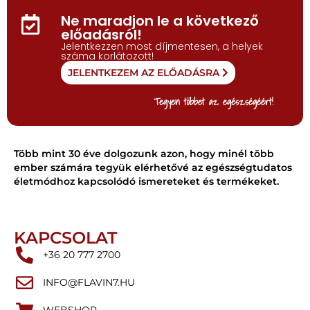
Ne maradjon le a következő
előadásról!
Jelentkezzen most díjmentesen, a helyek
száma korlátozott!
JELENTKEZEM AZ ELŐADÁSRA
Tegyen többet az egészségéért!
Több mint 30 éve dolgozunk azon, hogy minél több
ember számára tegyük elérhetővé az egészségtudatos
életmódhoz kapcsolódó ismereteket és termékeket.
KAPCSOLAT
+36 20 777 2700
INFO@FLAVIN7.HU