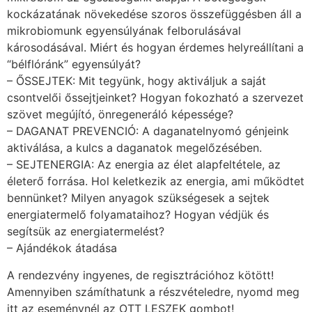
kockázatának növekedése szoros összefüggésben áll a
mikrobiomunk egyensúlyának felborulásával
károsodásával. Miért és hogyan érdemes helyreállítani a
“bélflóránk” egyensúlyát?
– ŐSSEJTEK: Mit tegyünk, hogy aktiváljuk a saját
csontvelői őssejtjeinket? Hogyan fokozható a szervezet
szövet megújító, önregeneráló képessége?
– DAGANAT PREVENCIÓ: A daganatelnyomó génjeink
aktiválása, a kulcs a daganatok megelőzésében.
– SEJTENERGIA: Az energia az élet alapfeltétele, az
életerő forrása. Hol keletkezik az energia, ami működtet
bennünket? Milyen anyagok szükségesek a sejtek
energiatermelő folyamataihoz? Hogyan védjük és
segítsük az energiatermelést?
– Ajándékok átadása
A rendezvény ingyenes, de regisztrációhoz kötött!
Amennyiben számíthatunk a részvételedre, nyomd meg
itt az eseménynél az OTT LESZEK gombot!