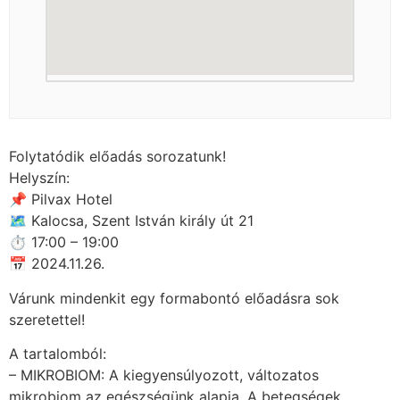
Folytatódik előadás sorozatunk!
Helyszín:
📌 Pilvax Hotel
🗺 Kalocsa, Szent István király út 21
⏱ 17:00 – 19:00
📅 2024.11.26.
Várunk mindenkit egy formabontó előadásra sok
szeretettel!
A tartalomból:
– MIKROBIOM: A kiegyensúlyozott, változatos
mikrobiom az egészségünk alapja. A betegségek