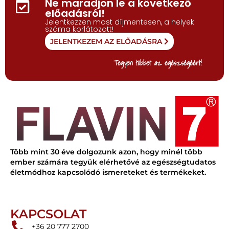
Ne maradjon le a következő
előadásról!
Jelentkezzen most díjmentesen, a helyek
száma korlátozott!
JELENTKEZEM AZ ELŐADÁSRA
Tegyen többet az egészségéért!
Több mint 30 éve dolgozunk azon, hogy minél több
ember számára tegyük elérhetővé az egészségtudatos
életmódhoz kapcsolódó ismereteket és termékeket.
KAPCSOLAT
+36 20 777 2700