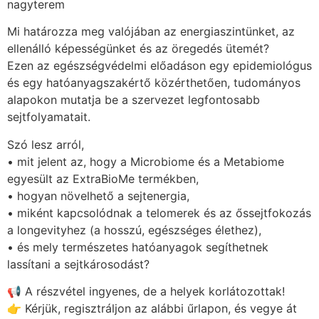
nagyterem
Mi határozza meg valójában az energiaszintünket, az
ellenálló képességünket és az öregedés ütemét?
Ezen az egészségvédelmi előadáson egy epidemiológus
és egy hatóanyagszakértő közérthetően, tudományos
alapokon mutatja be a szervezet legfontosabb
sejtfolyamatait.
Szó lesz arról,
• mit jelent az, hogy a Microbiome és a Metabiome
egyesült az ExtraBioMe termékben,
• hogyan növelhető a sejtenergia,
• miként kapcsolódnak a telomerek és az őssejtfokozás
a longevityhez (a hosszú, egészséges élethez),
• és mely természetes hatóanyagok segíthetnek
lassítani a sejtkárosodást?
📢 A részvétel ingyenes, de a helyek korlátozottak!
👉 Kérjük, regisztráljon az alábbi űrlapon, és vegye át