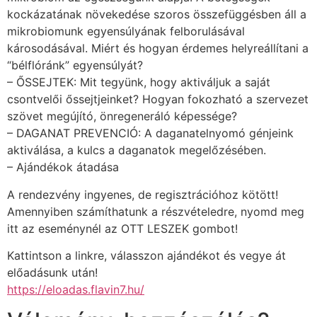
kockázatának növekedése szoros összefüggésben áll a
mikrobiomunk egyensúlyának felborulásával
károsodásával. Miért és hogyan érdemes helyreállítani a
“bélflóránk” egyensúlyát?
– ŐSSEJTEK: Mit tegyünk, hogy aktiváljuk a saját
csontvelői őssejtjeinket? Hogyan fokozható a szervezet
szövet megújító, önregeneráló képessége?
– DAGANAT PREVENCIÓ: A daganatelnyomó génjeink
aktiválása, a kulcs a daganatok megelőzésében.
– Ajándékok átadása
A rendezvény ingyenes, de regisztrációhoz kötött!
Amennyiben számíthatunk a részvételedre, nyomd meg
itt az eseménynél az OTT LESZEK gombot!
Kattintson a linkre, válasszon ajándékot és vegye át
előadásunk után!
https://eloadas.flavin7.hu/