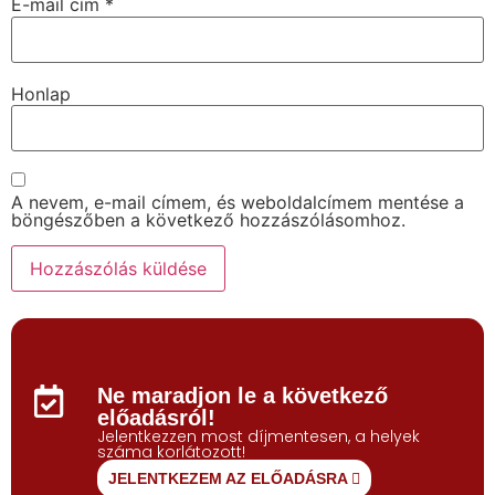
E-mail cím
*
Honlap
A nevem, e-mail címem, és weboldalcímem mentése a
böngészőben a következő hozzászólásomhoz.
Ne maradjon le a következő
előadásról!
Jelentkezzen most díjmentesen, a helyek
száma korlátozott!
JELENTKEZEM AZ ELŐADÁSRA