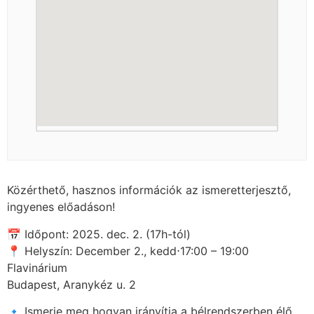
Közérthető, hasznos információk az ismeretterjesztő,
ingyenes előadáson!
📅 Időpont: 2025. dec. 2. (17h-tól)
📍 Helyszín: December 2., kedd⋅17:00 – 19:00
Flavinárium
Budapest, Aranykéz u. 2
🔹 Ismerje meg hogyan irányítja a bélrendszerben élő