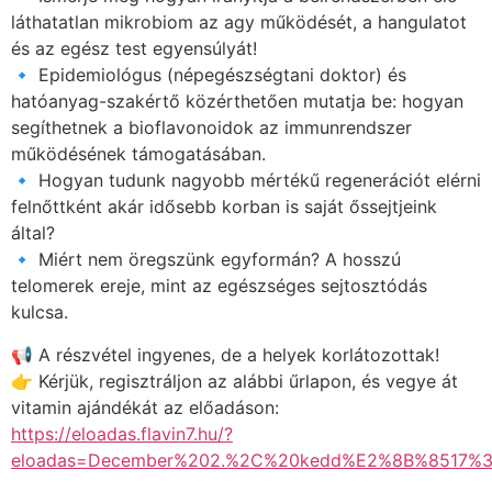
láthatatlan mikrobiom az agy működését, a hangulatot
és az egész test egyensúlyát!
🔹 Epidemiológus (népegészségtani doktor) és
hatóanyag-szakértő közérthetően mutatja be: hogyan
segíthetnek a bioflavonoidok az immunrendszer
működésének támogatásában.
🔹 Hogyan tudunk nagyobb mértékű regenerációt elérni
felnőttként akár idősebb korban is saját őssejtjeink
által?
🔹 Miért nem öregszünk egyformán? A hosszú
telomerek ereje, mint az egészséges sejtosztódás
kulcsa.
📢 A részvétel ingyenes, de a helyek korlátozottak!
👉 Kérjük, regisztráljon az alábbi űrlapon, és vegye át
vitamin ajándékát az előadáson:
https://eloadas.flavin7.hu/?
eloadas=December%202.%2C%20kedd%E2%8B%8517%