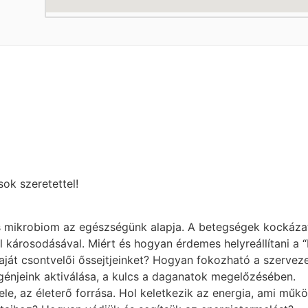
ok szeretettel!
s mikrobiom az egészségünk alapja. A betegségek kockáz
károsodásával. Miért és hogyan érdemes helyreállítani a “
saját csontvelői őssejtjeinket? Hogyan fokozható a szerve
jeink aktiválása, a kulcs a daganatok megelőzésében.
ele, az életerő forrása. Hol keletkezik az energia, ami mű