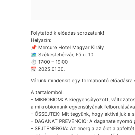
Folytatódik előadás sorozatunk!
Helyszín:
📌 Mercure Hotel Magyar Király
🗺 Székesfehérvár, Fő u. 10,
⏱ 17:00 – 19:00
📅 2025.01.30.
Várunk mindenkit egy formabontó előadásra s
A tartalomból:
– MIKROBIOM: A kiegyensúlyozott, változato
a mikrobiomunk egyensúlyának felborulásával 
– ŐSSEJTEK: Mit tegyünk, hogy aktiváljuk a 
– DAGANAT PREVENCIÓ: A daganatelnyomó gén
– SEJTENERGIA: Az energia az élet alapfeltét