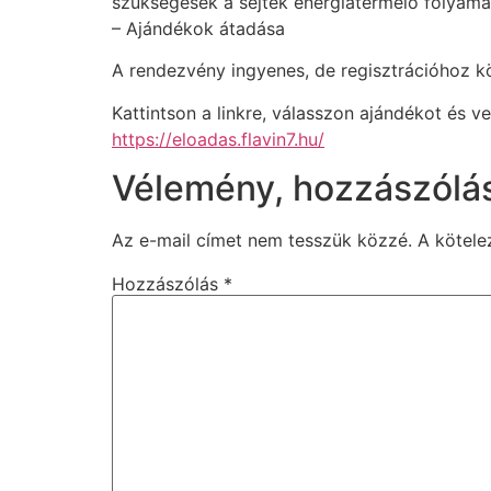
szükségesek a sejtek energiatermelő folyama
– Ajándékok átadása
A rendezvény ingyenes, de regisztrációhoz 
Kattintson a linkre, válasszon ajándékot és v
https://eloadas.flavin7.hu/
Vélemény, hozzászólá
Az e-mail címet nem tesszük közzé.
A kötel
Hozzászólás
*