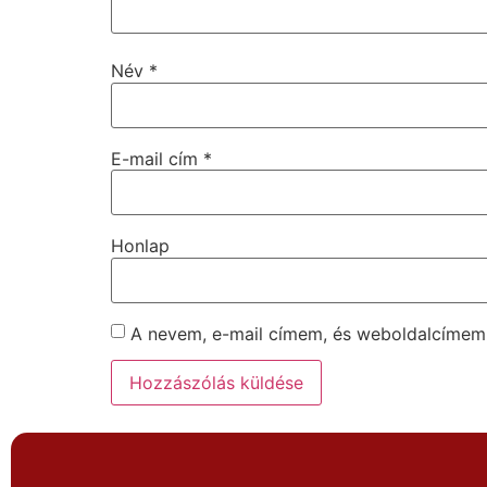
Név
*
E-mail cím
*
Honlap
A nevem, e-mail címem, és weboldalcíme