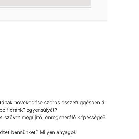
atának növekedése szoros összefüggésben áll
bélflóránk” egyensúlyát?
zet szövet megújító, önregeneráló képessége?
ködtet bennünket? Milyen anyagok