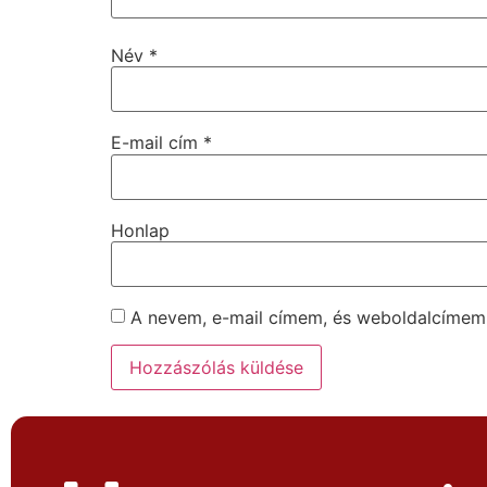
Név
*
E-mail cím
*
Honlap
A nevem, e-mail címem, és weboldalcíme