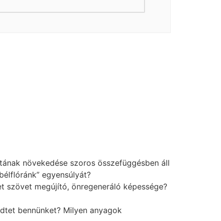
atának növekedése szoros összefüggésben áll
bélflóránk” egyensúlyát?
zet szövet megújító, önregeneráló képessége?
ködtet bennünket? Milyen anyagok