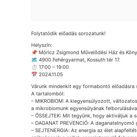
Folytatódik előadás sorozatunk!
Helyszín:
📌 Móricz Zsigmond Művelődési Ház és Köny
🗺 4900 Fehérgyarmat, Kossuth tér 17.
⏱ 17:00 – 19:00
📅 2024.11.05
Várunk mindenkit egy formabontó előadásra s
A tartalomból:
– MIKROBIOM: A kiegyensúlyozott, változato
a mikrobiomunk egyensúlyának felborulásával 
– ŐSSEJTEK: Mit tegyünk, hogy aktiváljuk a 
– DAGANAT PREVENCIÓ: A daganatelnyomó gén
– SEJTENERGIA: Az energia az élet alapfeltét