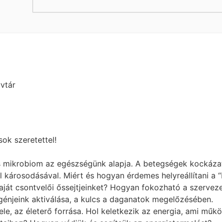
vtár
ok szeretettel!
s mikrobiom az egészségünk alapja. A betegségek kockáz
károsodásával. Miért és hogyan érdemes helyreállítani a “
saját csontvelői őssejtjeinket? Hogyan fokozható a szerve
jeink aktiválása, a kulcs a daganatok megelőzésében.
ele, az életerő forrása. Hol keletkezik az energia, ami mű