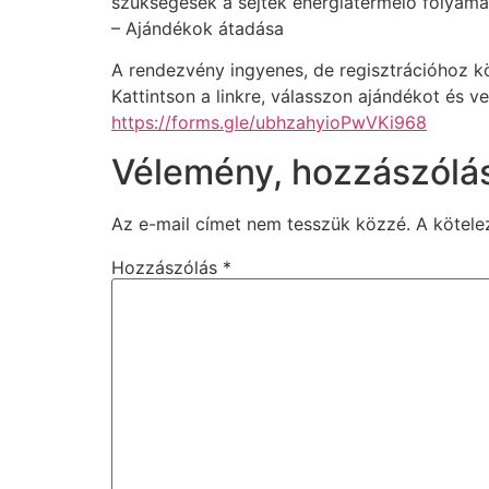
szükségesek a sejtek energiatermelő folyama
– Ajándékok átadása
A rendezvény ingyenes, de regisztrációhoz 
Kattintson a linkre, válasszon ajándékot és v
https://forms.gle/ubhzahyioPwVKi968
Vélemény, hozzászólá
Az e-mail címet nem tesszük közzé.
A kötel
Hozzászólás
*