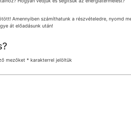
taihoz? Hogyan védjük és segítsük az energiatermelést?
kötött! Amennyiben számíthatunk a részvételedre, nyomd 
egye át előadásunk után!
s?
ező mezőket
*
karakterrel jelöltük