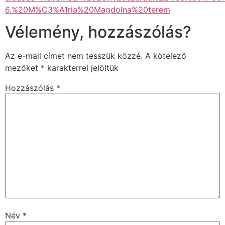
6.%20M%C3%A1ria%20Magdolna%20terem
Vélemény, hozzászólás?
Az e-mail címet nem tesszük közzé.
A kötelező
mezőket
*
karakterrel jelöltük
Hozzászólás
*
Név
*