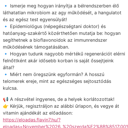
🔹 Ismerje meg hogyan irányítja a bélrendszerben élő
láthatatlan mikrobiom az agy működését, a hangulatot
és az egész test egyensúlyát!
🔹 Epidemiológus (népegészségtani doktor) és
hatóanyag-szakértő közérthetően mutatja be: hogyan
segíthetnek a bioflavonoidok az immunrendszer
működésének támogatásában.
🔹 Hogyan tudunk nagyobb mértékű regenerációt elérni
felnőttként akár idősebb korban is saját őssejtjeink
által?
🔹 Miért nem öregszünk egyformán? A hosszú
telomerek ereje, mint az egészséges sejtosztódás
kulcsa.
📢 A részvétel ingyenes, de a helyek korlátozottak!
👉 Kérjük, regisztráljon az alábbi űrlapon, és vegye át
vitamin ajándékát az előadáson:
https://eloadas.flavin7.hu/?
eloadas=November%2026.,%20szerda%E2%8B%8517:0