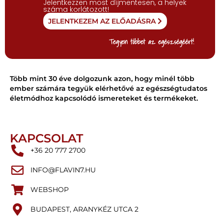
Jelentkezzen most díjmentesen, a helyek
száma korlátozott!
JELENTKEZEM AZ ELŐADÁSRA
Tegyen többet az egészségéért!
Több mint 30 éve dolgozunk azon, hogy minél több
ember számára tegyük elérhetővé az egészségtudatos
életmódhoz kapcsolódó ismereteket és termékeket.
KAPCSOLAT
+36 20 777 2700
INFO@FLAVIN7.HU
WEBSHOP
BUDAPEST, ARANYKÉZ UTCA 2