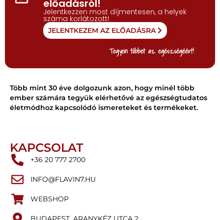
előadásról!
Jelentkezzen most díjmentesen, a helyek
száma korlátozott!
JELENTKEZEM AZ ELŐADÁSRA
Tegyen többet az egészségéért!
Több mint 30 éve dolgozunk azon, hogy minél több
ember számára tegyük elérhetővé az egészségtudatos
életmódhoz kapcsolódó ismereteket és termékeket.
KAPCSOLAT
+36 20 777 2700
INFO@FLAVIN7.HU
WEBSHOP
BUDAPEST, ARANYKÉZ UTCA 2