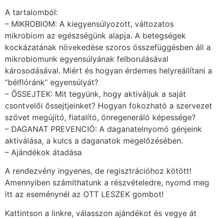
A tartalomból:
– MIKROBIOM: A kiegyensúlyozott, változatos
mikrobiom az egészségünk alapja. A betegségek
kockázatának növekedése szoros összefüggésben áll a
mikrobiomunk egyensúlyának felborulásával
károsodásával. Miért és hogyan érdemes helyreállítani a
“bélflóránk” egyensúlyát?
– ŐSSEJTEK: Mit tegyünk, hogy aktiváljuk a saját
csontvelői őssejtjeinket? Hogyan fokozható a szervezet
szövet megújító, fiatalító, önregeneráló képessége?
– DAGANAT PREVENCIÓ: A daganatelnyomó génjeink
aktiválása, a kulcs a daganatok megelőzésében.
– Ajándékok átadása
A rendezvény ingyenes, de regisztrációhoz kötött!
Amennyiben számíthatunk a részvételedre, nyomd meg
itt az eseménynél az OTT LESZEK gombot!
Kattintson a linkre, válasszon ajándékot és vegye át