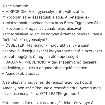
A tartalomból:
– MIKROBIOM: A kiegyensúlyozott, változatos
mikrobiom az egészségünk alapja. A betegségek
kockázatának növekedése szoros összefüggésben áll a
mikrobiomunk egyensúlyának felborulásával
károsodásával. Miért és hogyan érdemes helyreállítani a
“bélflóránk” egyensúlyát?
– ŐSSEJTEK: Mit tegyünk, hogy aktiváljuk a saját
csontvelői őssejtjeinket? Hogyan fokozható a szervezet
szövet megújító, önregeneráló képessége?
– DAGANAT PREVENCIÓ: A daganatelnyomó génjeink
aktiválása, a kulcs a daganatok megelőzésében.
– Ajándékok átadása
A rendezvény ingyenes, de regisztrációhoz kötött!
Amennyiben számíthatunk a részvételedre, nyomd meg
itt az eseménynél az OTT LESZEK gombot!
Kattintson a linkre, válasszon ajándékot és vegye át