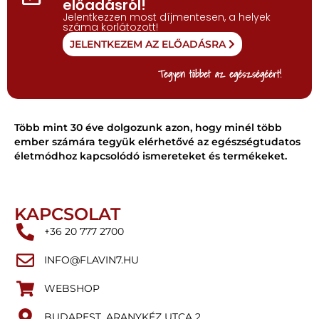
előadásról!
Jelentkezzen most díjmentesen, a helyek
száma korlátozott!
JELENTKEZEM AZ ELŐADÁSRA
Tegyen többet az egészségéért!
Több mint 30 éve dolgozunk azon, hogy minél több
ember számára tegyük elérhetővé az egészségtudatos
életmódhoz kapcsolódó ismereteket és termékeket.
KAPCSOLAT
+36 20 777 2700
INFO@FLAVIN7.HU
WEBSHOP
BUDAPEST, ARANYKÉZ UTCA 2