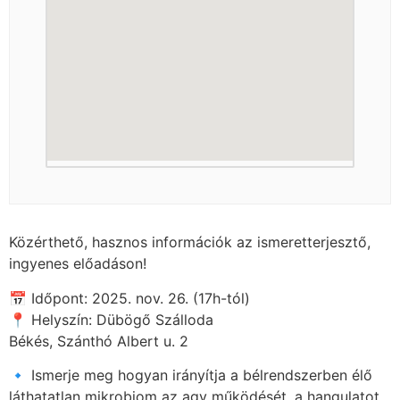
Közérthető, hasznos információk az ismeretterjesztő,
ingyenes előadáson!
📅 Időpont: 2025. nov. 26. (17h-tól)
📍 Helyszín: Dübögő Szálloda
Békés, Szánthó Albert u. 2
🔹 Ismerje meg hogyan irányítja a bélrendszerben élő
láthatatlan mikrobiom az agy működését, a hangulatot