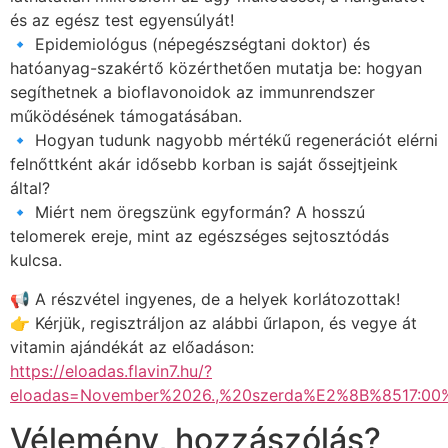
és az egész test egyensúlyát!
🔹 Epidemiológus (népegészségtani doktor) és
hatóanyag-szakértő közérthetően mutatja be: hogyan
segíthetnek a bioflavonoidok az immunrendszer
működésének támogatásában.
🔹 Hogyan tudunk nagyobb mértékű regenerációt elérni
felnőttként akár idősebb korban is saját őssejtjeink
által?
🔹 Miért nem öregszünk egyformán? A hosszú
telomerek ereje, mint az egészséges sejtosztódás
kulcsa.
📢 A részvétel ingyenes, de a helyek korlátozottak!
👉 Kérjük, regisztráljon az alábbi űrlapon, és vegye át
vitamin ajándékát az előadáson:
https://eloadas.flavin7.hu/?
eloadas=November%2026.,%20szerda%E2%8B%8517
Vélemény, hozzászólás?