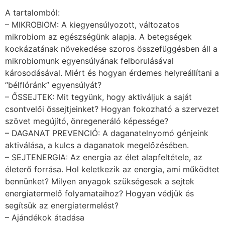
A tartalomból:
– MIKROBIOM: A kiegyensúlyozott, változatos
mikrobiom az egészségünk alapja. A betegségek
kockázatának növekedése szoros összefüggésben áll a
mikrobiomunk egyensúlyának felborulásával
károsodásával. Miért és hogyan érdemes helyreállítani a
“bélflóránk” egyensúlyát?
– ŐSSEJTEK: Mit tegyünk, hogy aktiváljuk a saját
csontvelői őssejtjeinket? Hogyan fokozható a szervezet
szövet megújító, önregeneráló képessége?
– DAGANAT PREVENCIÓ: A daganatelnyomó génjeink
aktiválása, a kulcs a daganatok megelőzésében.
– SEJTENERGIA: Az energia az élet alapfeltétele, az
életerő forrása. Hol keletkezik az energia, ami működtet
bennünket? Milyen anyagok szükségesek a sejtek
energiatermelő folyamataihoz? Hogyan védjük és
segítsük az energiatermelést?
– Ajándékok átadása