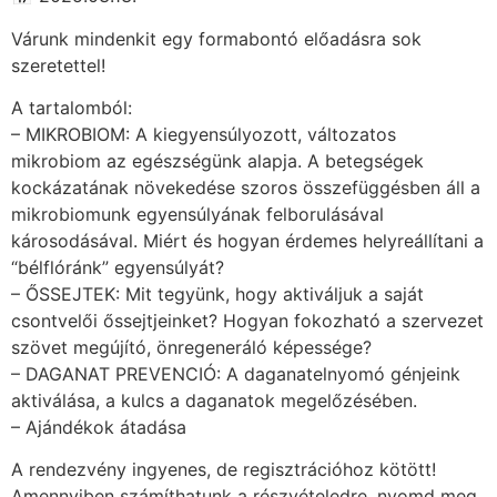
Várunk mindenkit egy formabontó előadásra sok
szeretettel!
A tartalomból:
– MIKROBIOM: A kiegyensúlyozott, változatos
mikrobiom az egészségünk alapja. A betegségek
kockázatának növekedése szoros összefüggésben áll a
mikrobiomunk egyensúlyának felborulásával
károsodásával. Miért és hogyan érdemes helyreállítani a
“bélflóránk” egyensúlyát?
– ŐSSEJTEK: Mit tegyünk, hogy aktiváljuk a saját
csontvelői őssejtjeinket? Hogyan fokozható a szervezet
szövet megújító, önregeneráló képessége?
– DAGANAT PREVENCIÓ: A daganatelnyomó génjeink
aktiválása, a kulcs a daganatok megelőzésében.
– Ajándékok átadása
A rendezvény ingyenes, de regisztrációhoz kötött!
Amennyiben számíthatunk a részvételedre, nyomd meg