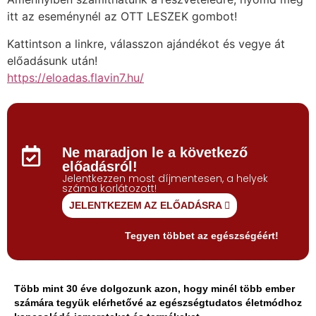
itt az eseménynél az OTT LESZEK gombot!
Kattintson a linkre, válasszon ajándékot és vegye át
előadásunk után!
https://eloadas.flavin7.hu/
Ne maradjon le a következő
előadásról!
Jelentkezzen most díjmentesen, a helyek
száma korlátozott!
JELENTKEZEM AZ ELŐADÁSRA
Tegyen többet az egészségéért!
Több mint 30 éve dolgozunk azon, hogy minél több ember
számára tegyük elérhetővé az egészségtudatos életmódhoz