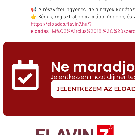
📢 A részvétel ingyenes, de a helyek korlátoz
👉 Kérjük, regisztráljon az alábbi űrlapon, é
https://eloadas.flavin7.hu/?
eloadas=M%C3%A1rcius%2018.%2C%20s
Ne maradjon
Jelentkezzen most díjmentes
JELENTKEZEM AZ ELŐ