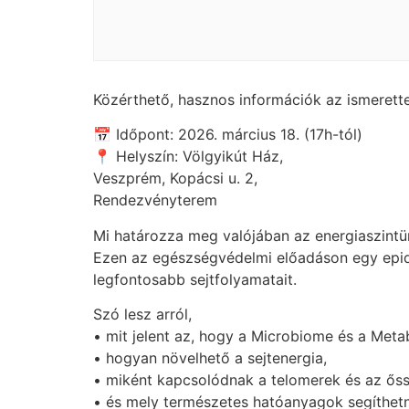
Közérthető, hasznos információk az ismerette
📅 Időpont: 2026. március 18. (17h-tól)
📍 Helyszín: Völgyikút Ház,
Veszprém, Kopácsi u. 2,
Rendezvényterem
Mi határozza meg valójában az energiaszintü
Ezen az egészségvédelmi előadáson egy epi
legfontosabb sejtfolyamatait.
Szó lesz arról,
• mit jelent az, hogy a Microbiome és a Met
• hogyan növelhető a sejtenergia,
• miként kapcsolódnak a telomerek és az őss
• és mely természetes hatóanyagok segíthetne