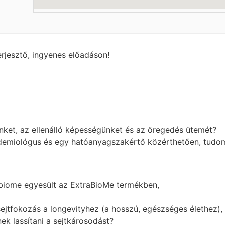
rjesztő, ingyenes előadáson!
nket, az ellenálló képességünket és az öregedés ütemét?
demiológus és egy hatóanyagszakértő közérthetően, tudom
abiome egyesült az ExtraBioMe termékben,
ejtfokozás a longevityhez (a hosszú, egészséges élethez),
k lassítani a sejtkárosodást?