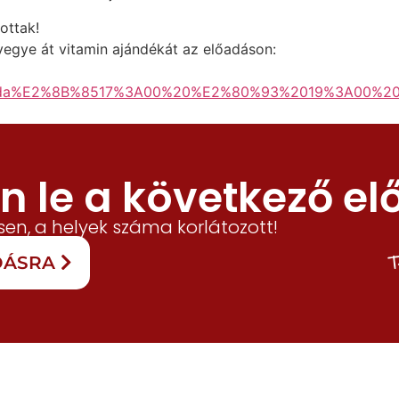
ottak!
s vegye át vitamin ajándékát az előadáson:
zerda%E2%8B%8517%3A00%20%E2%80%93%2019%3A00%
 le a következő el
en, a helyek száma korlátozott!
T
ADÁSRA