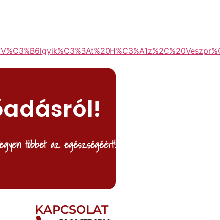
20V%C3%B6lgyik%C3%BAt%20H%C3%A1z%2C%20Veszpr
őadásról!
egyen többet az egészségéért!
KAPCSOLAT