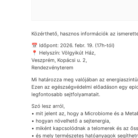
Közérthető, hasznos információk az ismerette
📅 Időpont: 2026. febr. 19. (17h-tól)
📍 Helyszín: Völgyikút Ház,
Veszprém, Kopácsi u. 2,
Rendezvényterem
Mi határozza meg valójában az energiaszintü
Ezen az egészségvédelmi előadáson egy epi
legfontosabb sejtfolyamatait.
Szó lesz arról,
• mit jelent az, hogy a Microbiome és a Met
• hogyan növelhető a sejtenergia,
• miként kapcsolódnak a telomerek és az őss
• és mely természetes hatóanyagok segíthetne