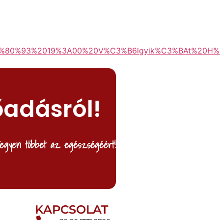
2%80%93%2019%3A00%20V%C3%B6lgyik%C3%BAt%20H%
őadásról!
egyen többet az egészségéért!
KAPCSOLAT