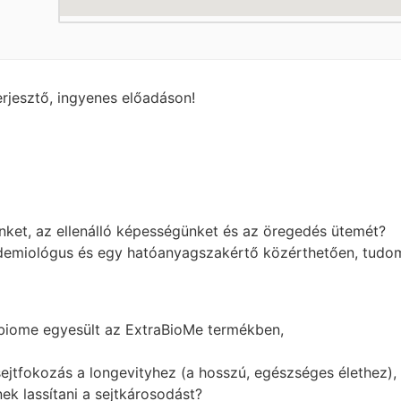
rjesztő, ingyenes előadáson!
nket, az ellenálló képességünket és az öregedés ütemét?
demiológus és egy hatóanyagszakértő közérthetően, tudom
abiome egyesült az ExtraBioMe termékben,
ejtfokozás a longevityhez (a hosszú, egészséges élethez),
k lassítani a sejtkárosodást?