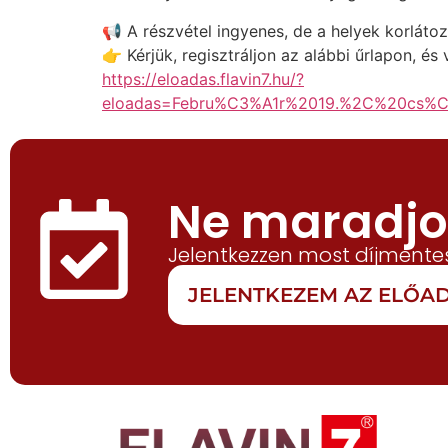
📢 A részvétel ingyenes, de a helyek korlátoz
👉 Kérjük, regisztráljon az alábbi űrlapon, é
https://eloadas.flavin7.hu/?
eloadas=Febru%C3%A1r%2019.%2C%20c
Ne maradjon
Jelentkezzen most díjmentes
JELENTKEZEM AZ ELŐ