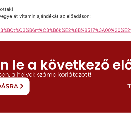
ottak!
s vegye át vitamin ajándékát az előadáson:
s%C3%BCt%C3%B6rt%C3%B6k%E2%8B%8517%3A00%20%E
 le a következő el
en, a helyek száma korlátozott!
T
ADÁSRA