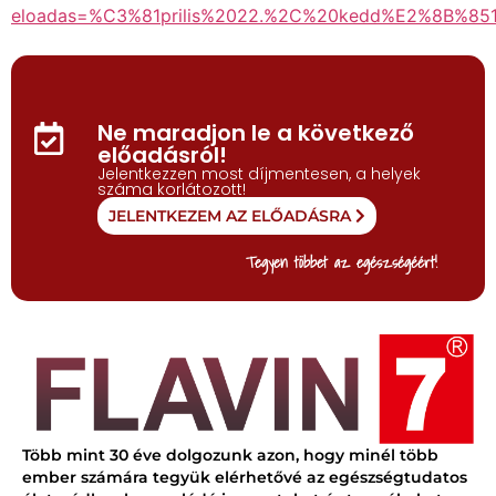
eloadas=%C3%81prilis%2022.%2C%20kedd%E2%8B%
Ne maradjon le a következő
előadásról!
Jelentkezzen most díjmentesen, a helyek
száma korlátozott!
JELENTKEZEM AZ ELŐADÁSRA
Tegyen többet az egészségéért!
Több mint 30 éve dolgozunk azon, hogy minél több
ember számára tegyük elérhetővé az egészségtudatos