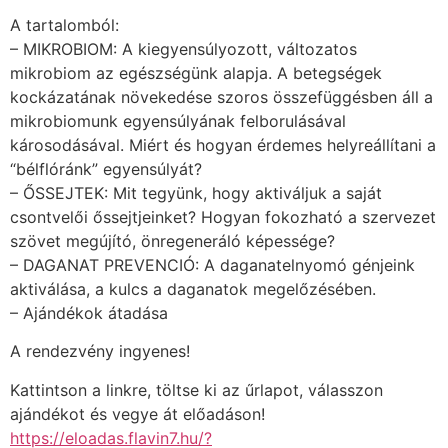
A tartalomból:
– MIKROBIOM: A kiegyensúlyozott, változatos
mikrobiom az egészségünk alapja. A betegségek
kockázatának növekedése szoros összefüggésben áll a
mikrobiomunk egyensúlyának felborulásával
károsodásával. Miért és hogyan érdemes helyreállítani a
“bélflóránk” egyensúlyát?
– ŐSSEJTEK: Mit tegyünk, hogy aktiváljuk a saját
csontvelői őssejtjeinket? Hogyan fokozható a szervezet
szövet megújító, önregeneráló képessége?
– DAGANAT PREVENCIÓ: A daganatelnyomó génjeink
aktiválása, a kulcs a daganatok megelőzésében.
– Ajándékok átadása
A rendezvény ingyenes!
Kattintson a linkre, töltse ki az űrlapot, válasszon
ajándékot és vegye át előadáson!
https://eloadas.flavin7.hu/?