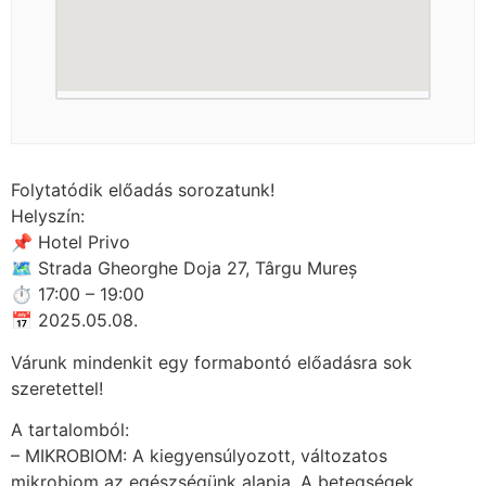
Folytatódik előadás sorozatunk!
Helyszín:
📌 Hotel Privo
🗺 Strada Gheorghe Doja 27, Târgu Mureș
⏱ 17:00 – 19:00
📅 2025.05.08.
Várunk mindenkit egy formabontó előadásra sok
szeretettel!
A tartalomból:
– MIKROBIOM: A kiegyensúlyozott, változatos
mikrobiom az egészségünk alapja. A betegségek