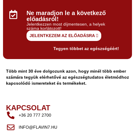
Ne maradjon le a következő
előadásról!
Jelentkezzen most díjmentesen, a helyek
száma korlátozott!
JELENTKEZEM AZ ELŐADÁSRA
Tegyen többet az egészségéért!
Több mint 30 éve dolgozunk azon, hogy minél több ember
számára tegyük elérhetővé az egészségtudatos életmódhoz
kapcsolódó ismereteket és termékeket.
KAPCSOLAT
+36 20 777 2700
INFO@FLAVIN7.HU