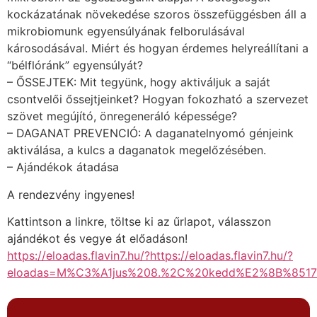
kockázatának növekedése szoros összefüggésben áll a
mikrobiomunk egyensúlyának felborulásával
károsodásával. Miért és hogyan érdemes helyreállítani a
“bélflóránk” egyensúlyát?
– ŐSSEJTEK: Mit tegyünk, hogy aktiváljuk a saját
csontvelői őssejtjeinket? Hogyan fokozható a szervezet
szövet megújító, önregeneráló képessége?
– DAGANAT PREVENCIÓ: A daganatelnyomó génjeink
aktiválása, a kulcs a daganatok megelőzésében.
– Ajándékok átadása
A rendezvény ingyenes!
Kattintson a linkre, töltse ki az űrlapot, válasszon
ajándékot és vegye át előadáson!
https://eloadas.flavin7.hu/?https://eloadas.flavin7.hu/?
eloadas=M%C3%A1jus%208.%2C%20kedd%E2%8B%851