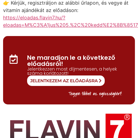
👉 Kérjük, regisztráljon az alábbi űrlapon, és vegye át
vitamin ajándékát az előadáson:
https://eloadas.flavin7.hu/?
eloadas=M%C3%A1jus%205.%2C%20kedd%E2%8B%851
Ne maradjon le a következő
előadásról!
Jelentkezzen most díjmentesen, a helyek
száma korlátozott!
JELENTKEZEM AZ ELŐADÁSRA
Tegyen többet az egészségéért!