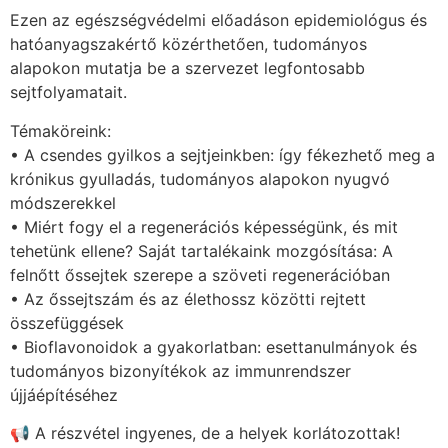
Ezen az egészségvédelmi előadáson epidemiológus és
hatóanyagszakértő közérthetően, tudományos
alapokon mutatja be a szervezet legfontosabb
sejtfolyamatait.
Témaköreink:
• A csendes gyilkos a sejtjeinkben: így fékezhető meg a
krónikus gyulladás, tudományos alapokon nyugvó
módszerekkel
• Miért fogy el a regenerációs képességünk, és mit
tehetünk ellene? Saját tartalékaink mozgósítása: A
felnőtt őssejtek szerepe a szöveti regenerációban
• Az őssejtszám és az élethossz közötti rejtett
összefüggések
• Bioflavonoidok a gyakorlatban: esettanulmányok és
tudományos bizonyítékok az immunrendszer
újjáépítéséhez
📢 A részvétel ingyenes, de a helyek korlátozottak!