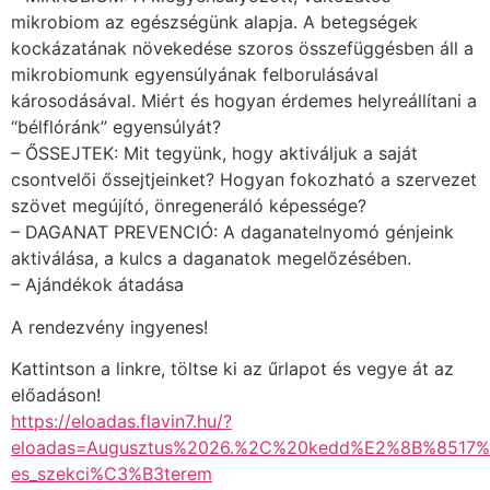
mikrobiom az egészségünk alapja. A betegségek
kockázatának növekedése szoros összefüggésben áll a
mikrobiomunk egyensúlyának felborulásával
károsodásával. Miért és hogyan érdemes helyreállítani a
“bélflóránk” egyensúlyát?
– ŐSSEJTEK: Mit tegyünk, hogy aktiváljuk a saját
csontvelői őssejtjeinket? Hogyan fokozható a szervezet
szövet megújító, önregeneráló képessége?
– DAGANAT PREVENCIÓ: A daganatelnyomó génjeink
aktiválása, a kulcs a daganatok megelőzésében.
– Ajándékok átadása
A rendezvény ingyenes!
Kattintson a linkre, töltse ki az űrlapot és vegye át az
előadáson!
https://eloadas.flavin7.hu/?
eloadas=Augusztus%2026.%2C%20kedd%E2%8B%8517%
es_szekci%C3%B3terem