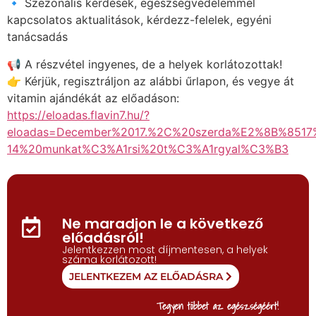
🔹 Szezonális kérdések, egészségvédelemmel
kapcsolatos aktualitások, kérdezz-felelek, egyéni
tanácsadás
📢 A részvétel ingyenes, de a helyek korlátozottak!
👉 Kérjük, regisztráljon az alábbi űrlapon, és vegye át
vitamin ajándékát az előadáson:
https://eloadas.flavin7.hu/?
eloadas=December%2017.%2C%20szerda%E2%8B%85
14%20munkat%C3%A1rsi%20t%C3%A1rgyal%C3%B3
Ne maradjon le a következő
előadásról!
Jelentkezzen most díjmentesen, a helyek
száma korlátozott!
JELENTKEZEM AZ ELŐADÁSRA
Tegyen többet az egészségéért!