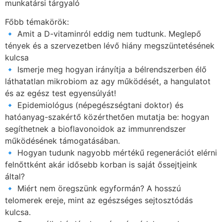
munkatársi tárgyaló
Főbb témakörök:
🔹 Amit a D-vitaminról eddig nem tudtunk. Meglepő
tények és a szervezetben lévő hiány megszüntetésének
kulcsa
🔹 Ismerje meg hogyan irányítja a bélrendszerben élő
láthatatlan mikrobiom az agy működését, a hangulatot
és az egész test egyensúlyát!
🔹 Epidemiológus (népegészségtani doktor) és
hatóanyag-szakértő közérthetően mutatja be: hogyan
segíthetnek a bioflavonoidok az immunrendszer
működésének támogatásában.
🔹 Hogyan tudunk nagyobb mértékű regenerációt elérni
felnőttként akár idősebb korban is saját őssejtjeink
által?
🔹 Miért nem öregszünk egyformán? A hosszú
telomerek ereje, mint az egészséges sejtosztódás
kulcsa.