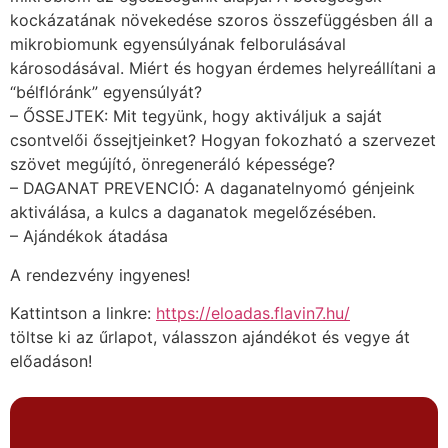
kockázatának növekedése szoros összefüggésben áll a
mikrobiomunk egyensúlyának felborulásával
károsodásával. Miért és hogyan érdemes helyreállítani a
“bélflóránk” egyensúlyát?
– ŐSSEJTEK: Mit tegyünk, hogy aktiváljuk a saját
csontvelői őssejtjeinket? Hogyan fokozható a szervezet
szövet megújító, önregeneráló képessége?
– DAGANAT PREVENCIÓ: A daganatelnyomó génjeink
aktiválása, a kulcs a daganatok megelőzésében.
– Ajándékok átadása
A rendezvény ingyenes!
Kattintson a linkre:
https://eloadas.flavin7.hu/
töltse ki az űrlapot, válasszon ajándékot és vegye át
előadáson!