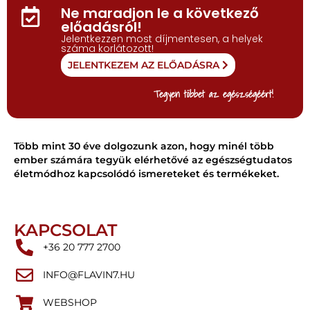
Ne maradjon le a következő
előadásról!
Jelentkezzen most díjmentesen, a helyek
száma korlátozott!
JELENTKEZEM AZ ELŐADÁSRA
Tegyen többet az egészségéért!
Több mint 30 éve dolgozunk azon, hogy minél több
ember számára tegyük elérhetővé az egészségtudatos
életmódhoz kapcsolódó ismereteket és termékeket.
KAPCSOLAT
+36 20 777 2700
INFO@FLAVIN7.HU
WEBSHOP