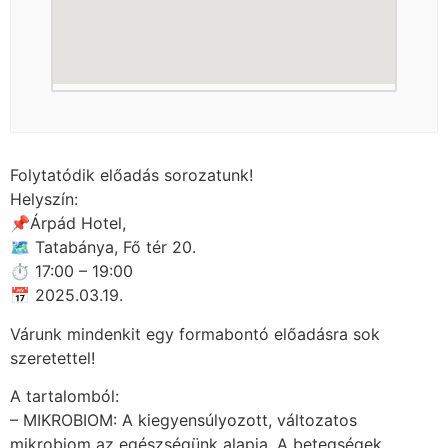
Folytatódik előadás sorozatunk!
Helyszín:
📌Árpád Hotel,
🗺 Tatabánya, Fő tér 20.
⏱ 17:00 – 19:00
📅 2025.03.19.
Várunk mindenkit egy formabontó előadásra sok
szeretettel!
A tartalomból:
– MIKROBIOM: A kiegyensúlyozott, változatos
mikrobiom az egészségünk alapja. A betegségek