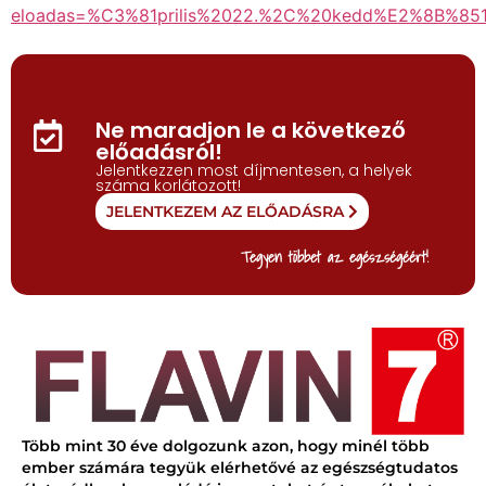
eloadas=%C3%81prilis%2022.%2C%20kedd%E2%8B%
Ne maradjon le a következő
előadásról!
Jelentkezzen most díjmentesen, a helyek
száma korlátozott!
JELENTKEZEM AZ ELŐADÁSRA
Tegyen többet az egészségéért!
Több mint 30 éve dolgozunk azon, hogy minél több
ember számára tegyük elérhetővé az egészségtudatos