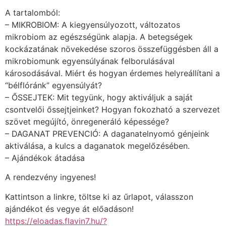
A tartalomból:
– MIKROBIOM: A kiegyensúlyozott, változatos
mikrobiom az egészségünk alapja. A betegségek
kockázatának növekedése szoros összefüggésben áll a
mikrobiomunk egyensúlyának felborulásával
károsodásával. Miért és hogyan érdemes helyreállítani a
“bélflóránk” egyensúlyát?
– ŐSSEJTEK: Mit tegyünk, hogy aktiváljuk a saját
csontvelői őssejtjeinket? Hogyan fokozható a szervezet
szövet megújító, önregeneráló képessége?
– DAGANAT PREVENCIÓ: A daganatelnyomó génjeink
aktiválása, a kulcs a daganatok megelőzésében.
– Ajándékok átadása
A rendezvény ingyenes!
Kattintson a linkre, töltse ki az űrlapot, válasszon
ajándékot és vegye át előadáson!
https://eloadas.flavin7.hu/?