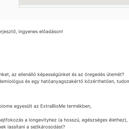
rjesztő, ingyenes előadáson!
nket, az ellenálló képességünket és az öregedés ütemét?
demiológus és egy hatóanyagszakértő közérthetően, tudom
abiome egyesült az ExtraBioMe termékben,
ejtfokozás a longevityhez (a hosszú, egészséges élethez),
k lassítani a sejtkárosodást?