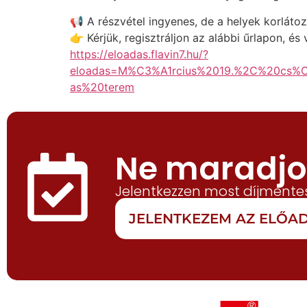
📢 A részvétel ingyenes, de a helyek korlátoz
👉 Kérjük, regisztráljon az alábbi űrlapon, é
https://eloadas.flavin7.hu/?
eloadas=M%C3%A1rcius%2019.%2C%20cs
as%20terem
Ne maradjon
Jelentkezzen most díjmentes
JELENTKEZEM AZ ELŐ