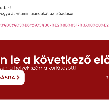
ottak!
s vegye át vitamin ajándékát az előadáson:
%C3%BCt%C3%B6rt%C3%B6k%E2%8B%8517%3A00%20%E2
 le a következő el
en, a helyek száma korlátozott!
T
ADÁSRA