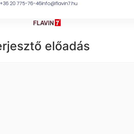
+36 20 775-76-46
info@flavin7.hu
erjesztő előadás