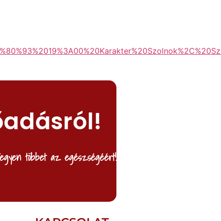
%80%93%2019%3A00%20Karakter%20Szolnok%2C%20Sz
őadásról!
egyen többet az egészségéért!