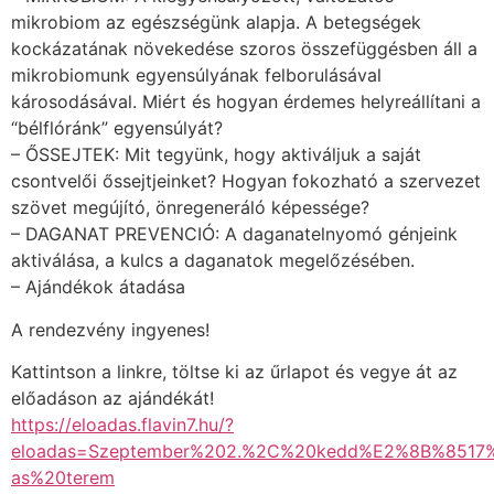
mikrobiom az egészségünk alapja. A betegségek
kockázatának növekedése szoros összefüggésben áll a
mikrobiomunk egyensúlyának felborulásával
károsodásával. Miért és hogyan érdemes helyreállítani a
“bélflóránk” egyensúlyát?
– ŐSSEJTEK: Mit tegyünk, hogy aktiváljuk a saját
csontvelői őssejtjeinket? Hogyan fokozható a szervezet
szövet megújító, önregeneráló képessége?
– DAGANAT PREVENCIÓ: A daganatelnyomó génjeink
aktiválása, a kulcs a daganatok megelőzésében.
– Ajándékok átadása
A rendezvény ingyenes!
Kattintson a linkre, töltse ki az űrlapot és vegye át az
előadáson az ajándékát!
https://eloadas.flavin7.hu/?
eloadas=Szeptember%202.%2C%20kedd%E2%8B%8517
as%20terem