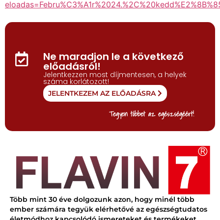
eloadas=Febru%C3%A1r%2024.%2C%20kedd%E2%8B%
Ne maradjon le a következő
előadásról!
Jelentkezzen most díjmentesen, a helyek
száma korlátozott!
JELENTKEZEM AZ ELŐADÁSRA
Tegyen többet az egészségéért!
Több mint 30 éve dolgozunk azon, hogy minél több
ember számára tegyük elérhetővé az egészségtudatos
életmódhoz kapcsolódó ismereteket és termékeket.