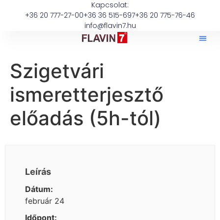
Kapcsolat:
+36 20 777-27-00
+36 36 515-697
+36 20 775-76-46
info@flavin7.hu
Szigetvári
ismeretterjesztő
előadás (5h-tól)
Leírás
Dátum:
február 24
Időpont: