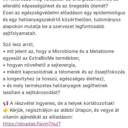
ellenálló képességünket és az öregedés ütemét?
Ezen az egészségvédelmi előadáson egy epidemiológus
és egy hatóanyagszakértő közérthetően, tudományos
alapokon mutatja be a szervezet legfontosabb
sejtfolyamatait.
Szó lesz arról,
• mit jelent az, hogy a Microbiome és a Metabiome
egyesült az ExtraBioMe termékben,
• hogyan növelhető a sejtenergia,
• miként kapcsolódnak a telomerek és az őssejtfokozás
a longevityhez (a hosszú, egészséges élethez),
• és mely természetes hatóanyagok segíthetnek
lassítani a sejtkárosodást?
📢 A részvétel ingyenes, de a helyek korlátozottak!
👉 Kérjük, regisztráljon az alábbi űrlapon, és vegye át
vitamin ajándékát az előadáson:
https://eloadas.flavin7.hu/?