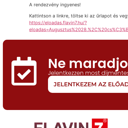
A rendezvény ingyenes!
Kattintson a linkre, töltse ki az űrlapot és v
https://eloadas.flavin7.hu/?
eloadas=Augusztus%2028.%2C%20cs%C3
Ne maradjon
Jelentkezzen most díjmentes
JELENTKEZEM AZ ELŐ