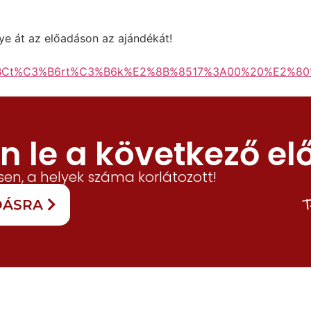
egye át az előadáson az ajándékát!
%BCt%C3%B6rt%C3%B6k%E2%8B%8517%3A00%20%E2%80
 le a következő el
en, a helyek száma korlátozott!
T
ADÁSRA