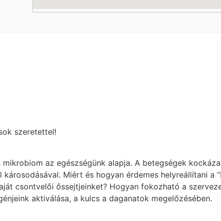
ok szeretettel!
s mikrobiom az egészségünk alapja. A betegségek kockáz
károsodásával. Miért és hogyan érdemes helyreállítani a “
saját csontvelői őssejtjeinket? Hogyan fokozható a szerve
jeink aktiválása, a kulcs a daganatok megelőzésében.