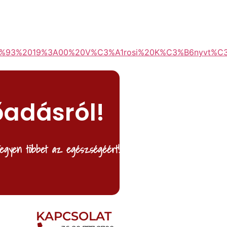
%93%2019%3A00%20V%C3%A1rosi%20K%C3%B6nyvt%C3%
őadásról!
egyen többet az egészségéért!
KAPCSOLAT