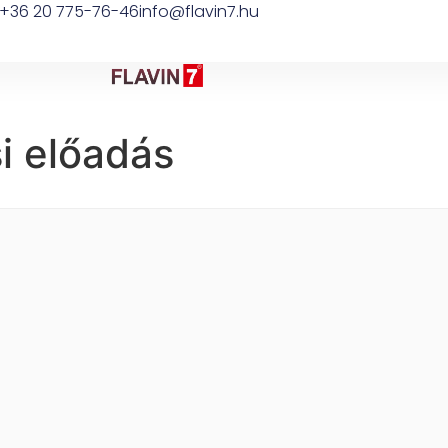
+36 20 775-76-46
info@flavin7.hu
i előadás