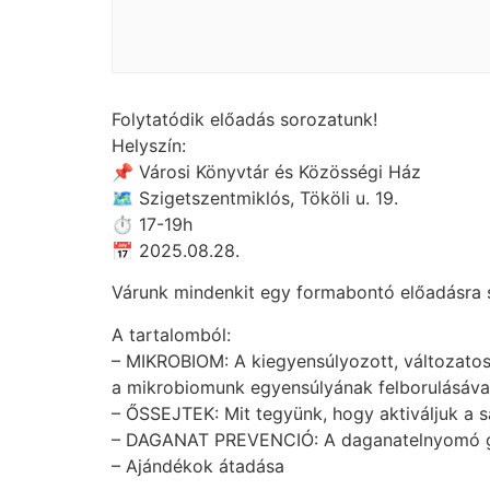
Folytatódik előadás sorozatunk!
Helyszín:
📌 Városi Könyvtár és Közösségi Ház
🗺 Szigetszentmiklós, Tököli u. 19.
⏱ 17-19h
📅 2025.08.28.
Várunk mindenkit egy formabontó előadásra s
A tartalomból:
– MIKROBIOM: A kiegyensúlyozott, változato
a mikrobiomunk egyensúlyának felborulásával 
– ŐSSEJTEK: Mit tegyünk, hogy aktiváljuk a 
– DAGANAT PREVENCIÓ: A daganatelnyomó gén
– Ajándékok átadása