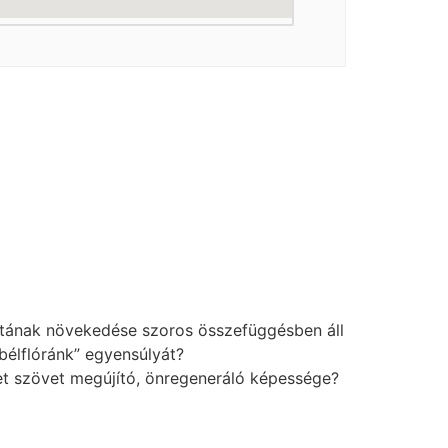
atának növekedése szoros összefüggésben áll
bélflóránk” egyensúlyát?
zet szövet megújító, önregeneráló képessége?