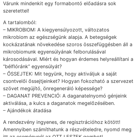
Várunk mindenkit egy formabontó előadásra sok
szeretettel!
A tartalomból:
– MIKROBIOM: A kiegyensúlyozott, változatos
mikrobiom az egészségünk alapja. A betegségek
kockázatának növekedése szoros összefüggésben áll a
mikrobiomunk egyensúlyának felborulásával
károsodásával. Miért és hogyan érdemes helyreállítani a
“bélflóránk” egyensúlyát?
– ŐSSEJTEK: Mit tegyünk, hogy aktiváljuk a saját
csontvelői őssejtjeinket? Hogyan fokozható a szervezet
szövet megújító, önregeneráló képessége?
– DAGANAT PREVENCIÓ: A daganatelnyomó génjeink
aktiválása, a kulcs a daganatok megelőzésében.
– Ajándékok átadása
A rendezvény ingyenes, de regisztrációhoz kötött!
Amennyiben számíthatunk a részvételedre, nyomd meg
itt az eseménynél az OTT LESZEK gombot!