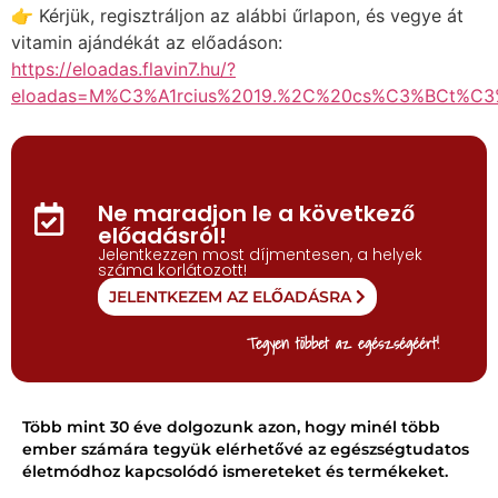
👉 Kérjük, regisztráljon az alábbi űrlapon, és vegye át
vitamin ajándékát az előadáson:
https://eloadas.flavin7.hu/?
eloadas=M%C3%A1rcius%2019.%2C%20cs%C3%BCt%C3
Ne maradjon le a következő
előadásról!
Jelentkezzen most díjmentesen, a helyek
száma korlátozott!
JELENTKEZEM AZ ELŐADÁSRA
Tegyen többet az egészségéért!
Több mint 30 éve dolgozunk azon, hogy minél több
ember számára tegyük elérhetővé az egészségtudatos
életmódhoz kapcsolódó ismereteket és termékeket.