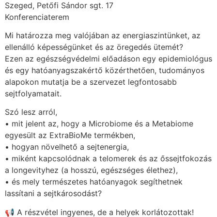
Szeged, Petőfi Sándor sgt. 17
Konferenciaterem
Mi határozza meg valójában az energiaszintünket, az
ellenálló képességünket és az öregedés ütemét?
Ezen az egészségvédelmi előadáson egy epidemiológus
és egy hatóanyagszakértő közérthetően, tudományos
alapokon mutatja be a szervezet legfontosabb
sejtfolyamatait.
Szó lesz arról,
• mit jelent az, hogy a Microbiome és a Metabiome
egyesült az ExtraBioMe termékben,
• hogyan növelhető a sejtenergia,
• miként kapcsolódnak a telomerek és az őssejtfokozás
a longevityhez (a hosszú, egészséges élethez),
• és mely természetes hatóanyagok segíthetnek
lassítani a sejtkárosodást?
📢 A részvétel ingyenes, de a helyek korlátozottak!