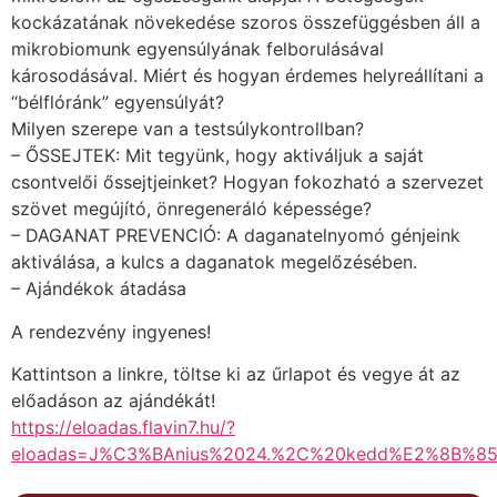
kockázatának növekedése szoros összefüggésben áll a
mikrobiomunk egyensúlyának felborulásával
károsodásával. Miért és hogyan érdemes helyreállítani a
“bélflóránk” egyensúlyát?
Milyen szerepe van a testsúlykontrollban?
– ŐSSEJTEK: Mit tegyünk, hogy aktiváljuk a saját
csontvelői őssejtjeinket? Hogyan fokozható a szervezet
szövet megújító, önregeneráló képessége?
– DAGANAT PREVENCIÓ: A daganatelnyomó génjeink
aktiválása, a kulcs a daganatok megelőzésében.
– Ajándékok átadása
A rendezvény ingyenes!
Kattintson a linkre, töltse ki az űrlapot és vegye át az
előadáson az ajándékát!
https://eloadas.flavin7.hu/?
eloadas=J%C3%BAnius%2024.%2C%20kedd%E2%8B%85