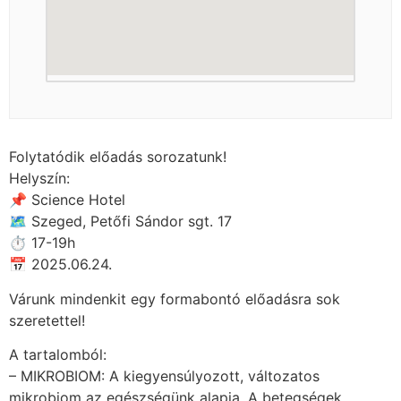
Folytatódik előadás sorozatunk!
Helyszín:
📌 Science Hotel
🗺 Szeged, Petőfi Sándor sgt. 17
⏱ 17-19h
📅 2025.06.24.
Várunk mindenkit egy formabontó előadásra sok
szeretettel!
A tartalomból:
– MIKROBIOM: A kiegyensúlyozott, változatos
mikrobiom az egészségünk alapja. A betegségek