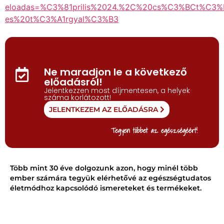
eloadas=%C3%81prilis%2024.%2C%20cs%C3%BCt%C
es%20t%C3%A1rgyal%C3%B3
Ne maradjon le a következő
előadásról!
Jelentkezzen most díjmentesen, a helyek
száma korlátozott!
JELENTKEZEM AZ ELŐADÁSRA
Tegyen többet az egészségéért!
Több mint 30 éve dolgozunk azon, hogy minél több
ember számára tegyük elérhetővé az egészségtudatos
életmódhoz kapcsolódó ismereteket és termékeket.