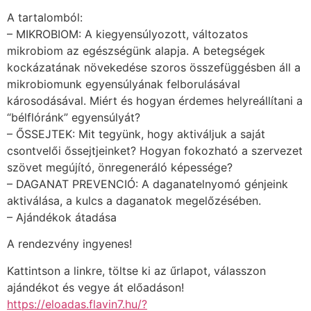
A tartalomból:
– MIKROBIOM: A kiegyensúlyozott, változatos
mikrobiom az egészségünk alapja. A betegségek
kockázatának növekedése szoros összefüggésben áll a
mikrobiomunk egyensúlyának felborulásával
károsodásával. Miért és hogyan érdemes helyreállítani a
“bélflóránk” egyensúlyát?
– ŐSSEJTEK: Mit tegyünk, hogy aktiváljuk a saját
csontvelői őssejtjeinket? Hogyan fokozható a szervezet
szövet megújító, önregeneráló képessége?
– DAGANAT PREVENCIÓ: A daganatelnyomó génjeink
aktiválása, a kulcs a daganatok megelőzésében.
– Ajándékok átadása
A rendezvény ingyenes!
Kattintson a linkre, töltse ki az űrlapot, válasszon
ajándékot és vegye át előadáson!
https://eloadas.flavin7.hu/?