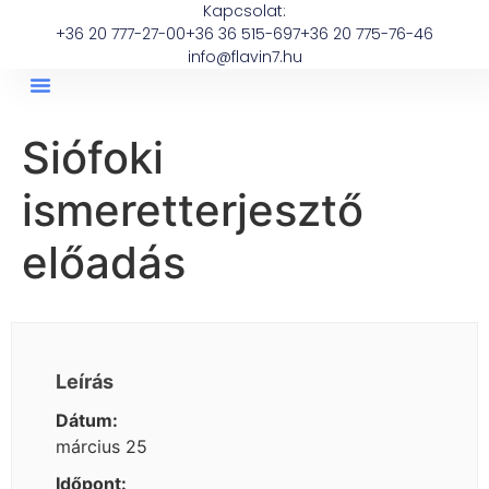
Kapcsolat:
+36 20 777-27-00
+36 36 515-697
+36 20 775-76-46
info@flavin7.hu
Siófoki
ismeretterjesztő
előadás
Leírás
Dátum:
március 25
Időpont: