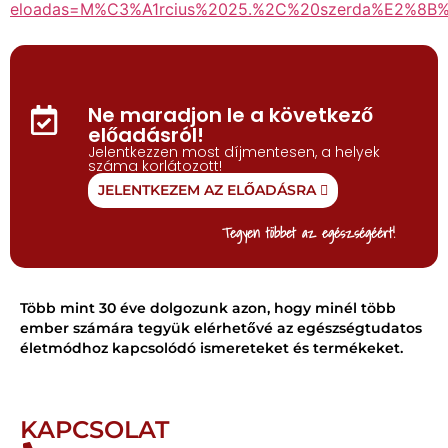
eloadas=M%C3%A1rcius%2025.%2C%20szerda%E2%8
Ne maradjon le a következő
előadásról!
Jelentkezzen most díjmentesen, a helyek
száma korlátozott!
JELENTKEZEM AZ ELŐADÁSRA
Tegyen többet az egészségéért!
Több mint 30 éve dolgozunk azon, hogy minél több
ember számára tegyük elérhetővé az egészségtudatos
életmódhoz kapcsolódó ismereteket és termékeket.
KAPCSOLAT