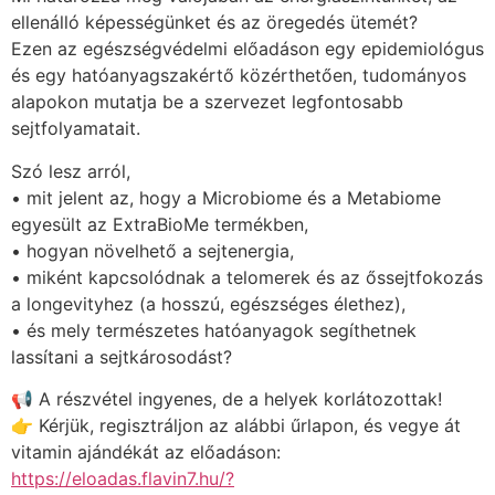
ellenálló képességünket és az öregedés ütemét?
Ezen az egészségvédelmi előadáson egy epidemiológus
és egy hatóanyagszakértő közérthetően, tudományos
alapokon mutatja be a szervezet legfontosabb
sejtfolyamatait.
Szó lesz arról,
• mit jelent az, hogy a Microbiome és a Metabiome
egyesült az ExtraBioMe termékben,
• hogyan növelhető a sejtenergia,
• miként kapcsolódnak a telomerek és az őssejtfokozás
a longevityhez (a hosszú, egészséges élethez),
• és mely természetes hatóanyagok segíthetnek
lassítani a sejtkárosodást?
📢 A részvétel ingyenes, de a helyek korlátozottak!
👉 Kérjük, regisztráljon az alábbi űrlapon, és vegye át
vitamin ajándékát az előadáson:
https://eloadas.flavin7.hu/?