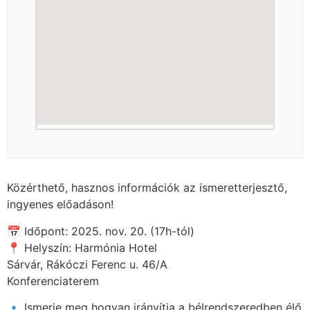
Közérthető, hasznos információk az ismeretterjesztő,
ingyenes előadáson!
📅 Időpont: 2025. nov. 20. (17h-tól)
📍 Helyszín: Harmónia Hotel
Sárvár, Rákóczi Ferenc u. 46/A
Konferenciaterem
🔹 Ismerje meg hogyan irányítja a bélrendszeredben élő