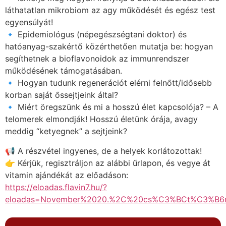
láthatatlan mikrobiom az agy működését és egész test
egyensúlyát!
🔹 Epidemiológus (népegészségtani doktor) és
hatóanyag-szakértő közérthetően mutatja be: hogyan
segíthetnek a bioflavonoidok az immunrendszer
működésének támogatásában.
🔹 Hogyan tudunk regenerációt elérni felnőtt/idősebb
korban saját őssejtjeink által?
🔹 Miért öregszünk és mi a hosszú élet kapcsolója? – A
telomerek elmondják! Hosszú életünk órája, avagy
meddig “ketyegnek” a sejtjeink?
📢 A részvétel ingyenes, de a helyek korlátozottak!
👉 Kérjük, regisztráljon az alábbi űrlapon, és vegye át
vitamin ajándékát az előadáson:
https://eloadas.flavin7.hu/?
eloadas=November%2020.%2C%20cs%C3%BCt%C3%B6