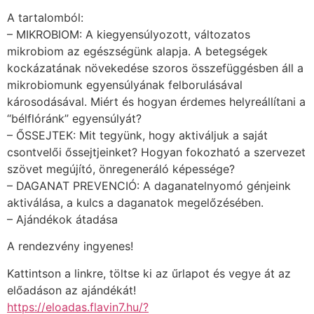
A tartalomból:
– MIKROBIOM: A kiegyensúlyozott, változatos
mikrobiom az egészségünk alapja. A betegségek
kockázatának növekedése szoros összefüggésben áll a
mikrobiomunk egyensúlyának felborulásával
károsodásával. Miért és hogyan érdemes helyreállítani a
“bélflóránk” egyensúlyát?
– ŐSSEJTEK: Mit tegyünk, hogy aktiváljuk a saját
csontvelői őssejtjeinket? Hogyan fokozható a szervezet
szövet megújító, önregeneráló képessége?
– DAGANAT PREVENCIÓ: A daganatelnyomó génjeink
aktiválása, a kulcs a daganatok megelőzésében.
– Ajándékok átadása
A rendezvény ingyenes!
Kattintson a linkre, töltse ki az űrlapot és vegye át az
előadáson az ajándékát!
https://eloadas.flavin7.hu/?