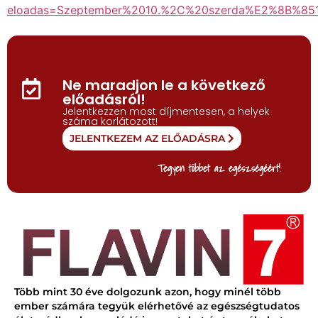
eloadas=Szeptember%2010.%2C%20szerda%E2%8B%8
Ne maradjon le a következő
előadásról!
Jelentkezzen most díjmentesen, a helyek
száma korlátozott!
JELENTKEZEM AZ ELŐADÁSRA
Tegyen többet az egészségéért!
Több mint 30 éve dolgozunk azon, hogy minél több
ember számára tegyük elérhetővé az egészségtudatos