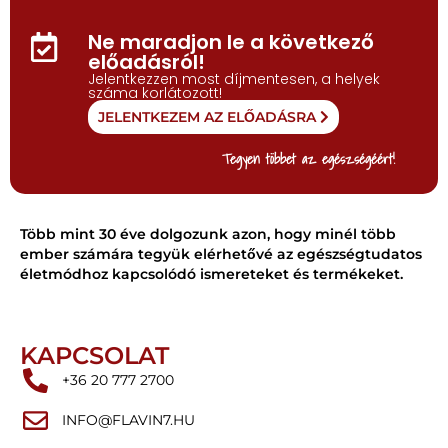
Ne maradjon le a következő
előadásról!
Jelentkezzen most díjmentesen, a helyek
száma korlátozott!
JELENTKEZEM AZ ELŐADÁSRA
Tegyen többet az egészségéért!
Több mint 30 éve dolgozunk azon, hogy minél több
ember számára tegyük elérhetővé az egészségtudatos
életmódhoz kapcsolódó ismereteket és termékeket.
KAPCSOLAT
+36 20 777 2700
INFO@FLAVIN7.HU