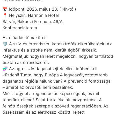
📅 Időpont: 2026. május 28. (14h-tól)
📍 Helyszín: Harmónia Hotel
Sárvár, Rákóczi Ferenc u. 46/A
Konferenciaterem
Az előadás témakörei:
🛡️ A szív-és érrendszeri katasztrófák elkerülhetőek: Az
infarktus és a stroke nem „derült égből” érkezik.
Megmutatjuk hogyan lehet megelőzni, hogyan tarthatod
tisztán az érrendszerét.
🧬 Az agresszív daganatsejtek ellen, időben kell
küzdeni! Tudta, hogy Európa 4 legveszélyeztetettebb
daganatos régiója nálunk van? A prevenció fontossága
– amiről az orvosok nem beszélnek.
Miért fogy el a regenerációs képességünk, és mit
tehetünk ellene? Saját tartalékaink mozgósítása: A
felnőtt őssejtek szerepe a szöveti regenerációban. Az
őssejtszám és az élethossz közötti rejtett