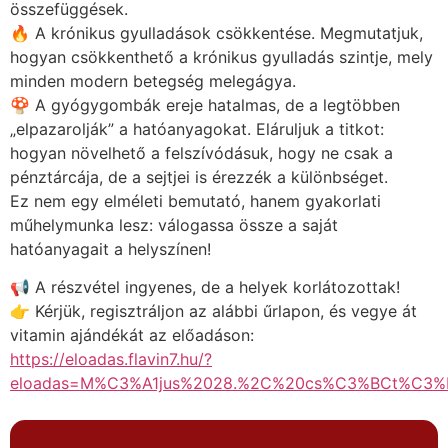
összefüggések.
🔥 A krónikus gyulladások csökkentése. Megmutatjuk,
hogyan csökkenthető a krónikus gyulladás szintje, mely
minden modern betegség melegágya.
🍄 A gyógygombák ereje hatalmas, de a legtöbben
„elpazarolják” a hatóanyagokat. Eláruljuk a titkot:
hogyan növelhető a felszívódásuk, hogy ne csak a
pénztárcája, de a sejtjei is érezzék a különbséget.
Ez nem egy elméleti bemutató, hanem gyakorlati
műhelymunka lesz: válogassa össze a saját
hatóanyagait a helyszínen!
📢 A részvétel ingyenes, de a helyek korlátozottak!
👉 Kérjük, regisztráljon az alábbi űrlapon, és vegye át
vitamin ajándékát az előadáson:
https://eloadas.flavin7.hu/?
eloadas=M%C3%A1jus%2028.%2C%20cs%C3%BCt%C3%