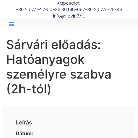
Kapcsolat:
+36 20 777-27-00
+36 36 515-697
+36 20 775-76-46
info@flavin7.hu
Sárvári előadás:
Hatóanyagok
személyre szabva
(2h-tól)
Leírás
Dátum: