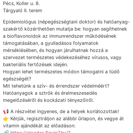
Pécs, Koller u. 8.
Tárgyaló II. terem
Epidemiológus (népegészségtani doktor) és hatóanyag-
szakértő közérthetően mutatja be: hogyan segíthetnek
a bioflavonoidok az immunrendszer működésének
támogatásában, a gyulladásos folyamatok
mérséklésében, és hogyan járulhatnak hozzá a
szervezet természetes védekezéséhez vírusos, vagy
bakteriális fertőzések idején.
Hogyan lehet természetes módon támogatni a tüdő
egészségét?
Mit tehetünk a szív- és érrendszer védelméért?
Hatóanyagok a sztrók és érelmeszesedés
megelőzéséről és kockázati tényezőiről.
📢 A részvétel ingyenes, de a helyek korlátozottak!
👉 Kérjük, regisztráljon az alábbi űrlapon, és vegye át
vitamin ajándékát az előadáson:
🔗
https://eloadas.flavin7.hu/?