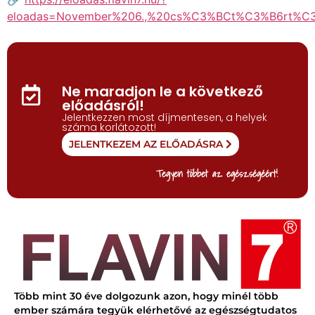
eloadas=November%206.,%20cs%C3%BCt%C3%B6rt%C
Ne maradjon le a következő
előadásról!
Jelentkezzen most díjmentesen, a helyek
száma korlátozott!
JELENTKEZEM AZ ELŐADÁSRA
Tegyen többet az egészségéért!
Több mint 30 éve dolgozunk azon, hogy minél több
ember számára tegyük elérhetővé az egészségtudatos