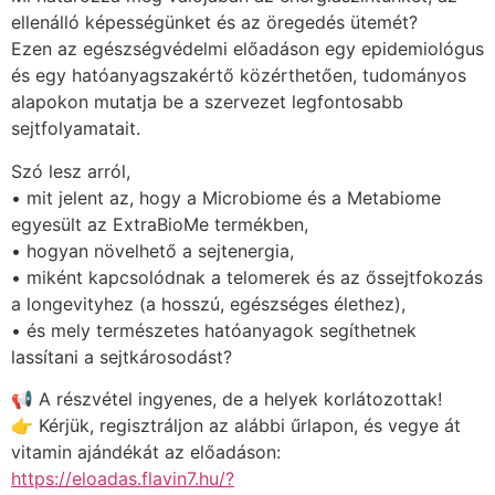
ellenálló képességünket és az öregedés ütemét?
Ezen az egészségvédelmi előadáson egy epidemiológus
és egy hatóanyagszakértő közérthetően, tudományos
alapokon mutatja be a szervezet legfontosabb
sejtfolyamatait.
Szó lesz arról,
• mit jelent az, hogy a Microbiome és a Metabiome
egyesült az ExtraBioMe termékben,
• hogyan növelhető a sejtenergia,
• miként kapcsolódnak a telomerek és az őssejtfokozás
a longevityhez (a hosszú, egészséges élethez),
• és mely természetes hatóanyagok segíthetnek
lassítani a sejtkárosodást?
📢 A részvétel ingyenes, de a helyek korlátozottak!
👉 Kérjük, regisztráljon az alábbi űrlapon, és vegye át
vitamin ajándékát az előadáson:
https://eloadas.flavin7.hu/?