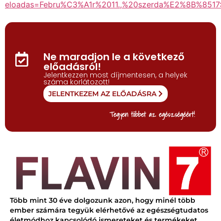
eloadas=Febru%C3%A1r%2011.,%20szerda%E2%8B%85
Ne maradjon le a következő
előadásról!
Jelentkezzen most díjmentesen, a helyek
száma korlátozott!
JELENTKEZEM AZ ELŐADÁSRA
Tegyen többet az egészségéért!
Több mint 30 éve dolgozunk azon, hogy minél több
ember számára tegyük elérhetővé az egészségtudatos
életmódhoz kapcsolódó ismereteket és termékeket.