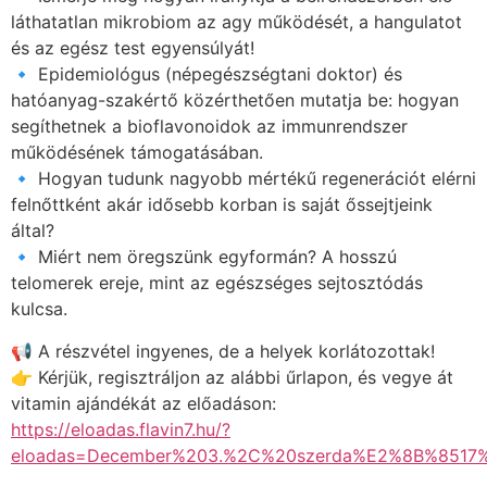
láthatatlan mikrobiom az agy működését, a hangulatot
és az egész test egyensúlyát!
🔹 Epidemiológus (népegészségtani doktor) és
hatóanyag-szakértő közérthetően mutatja be: hogyan
segíthetnek a bioflavonoidok az immunrendszer
működésének támogatásában.
🔹 Hogyan tudunk nagyobb mértékű regenerációt elérni
felnőttként akár idősebb korban is saját őssejtjeink
által?
🔹 Miért nem öregszünk egyformán? A hosszú
telomerek ereje, mint az egészséges sejtosztódás
kulcsa.
📢 A részvétel ingyenes, de a helyek korlátozottak!
👉 Kérjük, regisztráljon az alábbi űrlapon, és vegye át
vitamin ajándékát az előadáson:
https://eloadas.flavin7.hu/?
eloadas=December%203.%2C%20szerda%E2%8B%851