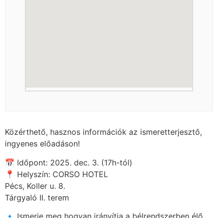
Közérthető, hasznos információk az ismeretterjesztő,
ingyenes előadáson!
📅 Időpont: 2025. dec. 3. (17h-tól)
📍 Helyszín: CORSO HOTEL
Pécs, Koller u. 8.
Tárgyaló II. terem
🔹 Ismerje meg hogyan irányítja a bélrendszerben élő