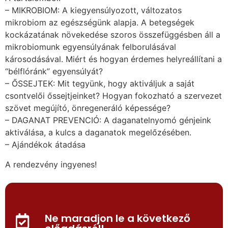
– MIKROBIOM: A kiegyensúlyozott, változatos
mikrobiom az egészségünk alapja. A betegségek
kockázatának növekedése szoros összefüggésben áll a
mikrobiomunk egyensúlyának felborulásával
károsodásával. Miért és hogyan érdemes helyreállítani a
“bélflóránk” egyensúlyát?
– ŐSSEJTEK: Mit tegyünk, hogy aktiváljuk a saját
csontvelői őssejtjeinket? Hogyan fokozható a szervezet
szövet megújító, önregeneráló képessége?
– DAGANAT PREVENCIÓ: A daganatelnyomó génjeink
aktiválása, a kulcs a daganatok megelőzésében.
– Ajándékok átadása
A rendezvény ingyenes!
Ne maradjon le a következő