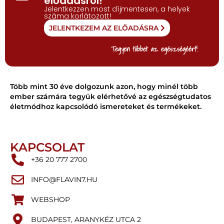
előadásról!
Jelentkezzen most díjmentesen, a helyek
száma korlátozott!
JELENTKEZEM AZ ELŐADÁSRA
Tegyen többet az egészségéért!
Több mint 30 éve dolgozunk azon, hogy minél több
ember számára tegyük elérhetővé az egészségtudatos
életmódhoz kapcsolódó ismereteket és termékeket.
KAPCSOLAT
+36 20 777 2700
INFO@FLAVIN7.HU
WEBSHOP
BUDAPEST, ARANYKÉZ UTCA 2