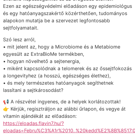
Ezen az egészségvédelmi előadáson egy epidemiológus
és egy hatóanyagszakértő közérthetően, tudományos
alapokon mutatja be a szervezet legfontosabb
sejtfolyamatait.
Szó lesz arról,
• mit jelent az, hogy a Microbiome és a Metabiome
egyesült az ExtraBioMe termékben,
• hogyan növelhető a sejtenergia,
• miként kapcsolódnak a telomerek és az őssejtfokozás
a longevityhez (a hosszú, egészséges élethez),
• és mely természetes hatóanyagok segíthetnek
lassítani a sejtkárosodást?
📢 A részvétel ingyenes, de a helyek korlátozottak!
👉 Kérjük, regisztráljon az alábbi űrlapon, és vegye át
vitamin ajándékát az előadáson:
https://eloadas.flavin7.hu/?
eloadas=Febru%C3%A1r%2010.,%20kedd%E2%8B%8517