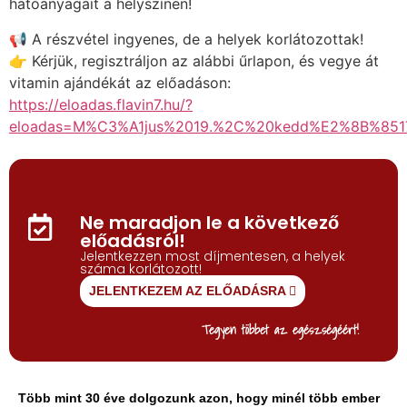
hatóanyagait a helyszínen!
📢 A részvétel ingyenes, de a helyek korlátozottak!
👉 Kérjük, regisztráljon az alábbi űrlapon, és vegye át
vitamin ajándékát az előadáson:
https://eloadas.flavin7.hu/?
eloadas=M%C3%A1jus%2019.%2C%20kedd%E2%8B%85
Ne maradjon le a következő
előadásról!
Jelentkezzen most díjmentesen, a helyek
száma korlátozott!
JELENTKEZEM AZ ELŐADÁSRA
Tegyen többet az egészségéért!
Több mint 30 éve dolgozunk azon, hogy minél több ember