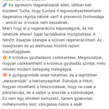
🧬 Az agresszív daganatsejtek ellen, időben kell
küzdeni! Tudta, hogy Európa 4 legveszélyeztetettebb
daganatos régiója nálunk van? A prevenció fontossága
– amiről az orvosok nem beszélnek.
Miért fogy el a regenerációs képességünk, és mit
tehetünk ellene? Saját tartalékaink mozgósítása: A
felnőtt őssejtek szerepe a szöveti regenerációban. Az
őssejtszám és az élethossz közötti rejtett
összefüggések.
🔥 A krónikus gyulladások csökkentése. Megmutatjuk,
hogyan csökkenthető a krónikus gyulladás szintje, mely
minden modern betegség melegágya.
🍄 A gyógygombák ereje hatalmas, de a legtöbben
„elpazarolják” a hatóanyagokat. Eláruljuk a titkot:
hogyan növelhető a felszívódásuk, hogy ne csak a
pénztárcája, de a sejtjei is érezzék a különbséget.
Ez nem egy elméleti bemutató, hanem gyakorlati
műhelymunka lesz: válogassa össze a saját