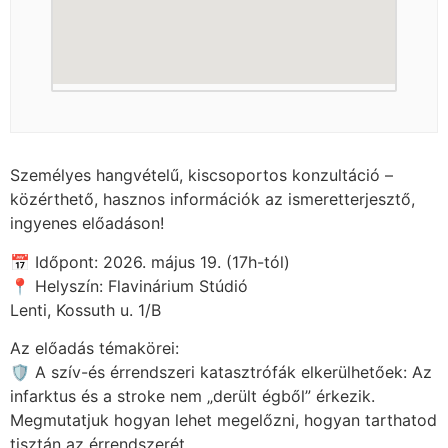
Személyes hangvételű, kiscsoportos konzultáció –
közérthető, hasznos információk az ismeretterjesztő,
ingyenes előadáson!
📅 Időpont: 2026. május 19. (17h-tól)
📍 Helyszín: Flavinárium Stúdió
Lenti, Kossuth u. 1/B
Az előadás témakörei:
🛡️ A szív-és érrendszeri katasztrófák elkerülhetőek: Az
infarktus és a stroke nem „derült égből” érkezik.
Megmutatjuk hogyan lehet megelőzni, hogyan tarthatod
tisztán az érrendszerét.