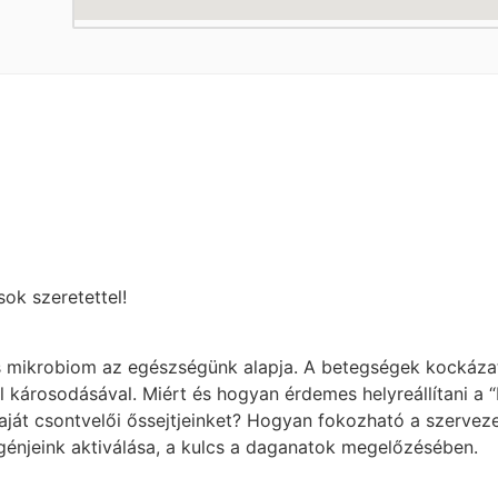
ok szeretettel!
s mikrobiom az egészségünk alapja. A betegségek kockáz
károsodásával. Miért és hogyan érdemes helyreállítani a “
saját csontvelői őssejtjeinket? Hogyan fokozható a szerve
jeink aktiválása, a kulcs a daganatok megelőzésében.