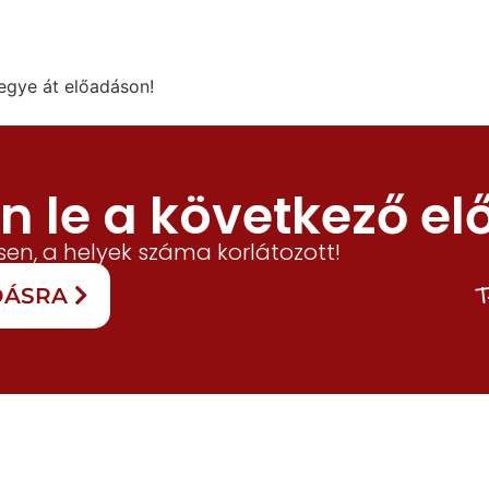
vegye át előadáson!
 le a következő el
en, a helyek száma korlátozott!
T
ADÁSRA