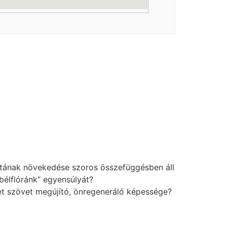
atának növekedése szoros összefüggésben áll
bélflóránk” egyensúlyát?
zet szövet megújító, önregeneráló képessége?