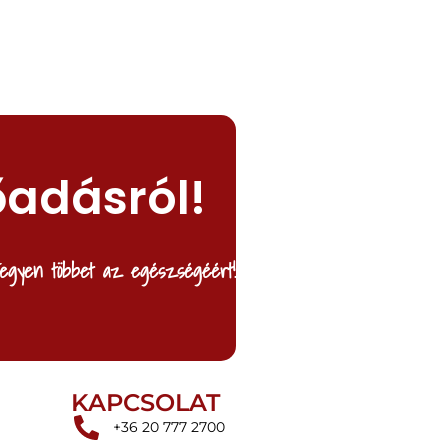
őadásról!
egyen többet az egészségéért!
KAPCSOLAT
+36 20 777 2700