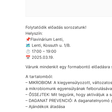
Folytatódik előadás sorozatunk!
Helyszín:
📌Flavinárium Lenti,
🗺 Lenti, Kossuth u. 1/B.
⏱ 17:00 – 19:00
📅 2025.03.19.
Várunk mindenkit egy formabontó előadásra s
A tartalomból:
– MIKROBIOM: A kiegyensúlyozott, változato
a mikrobiomunk egyensúlyának felborulásával 
– ŐSSEJTEK: Mit tegyünk, hogy aktiváljuk a 
– DAGANAT PREVENCIÓ: A daganatelnyomó gén
– Ajándékok átadása