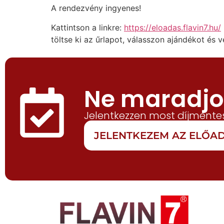
A rendezvény ingyenes!
Kattintson a linkre:
https://eloadas.flavin7.hu/
töltse ki az űrlapot, válasszon ajándékot és 
Ne maradjon
Jelentkezzen most díjmentes
JELENTKEZEM AZ ELŐ