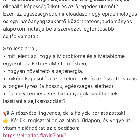
ellenálló képességünket és az öregedés ütemét?
Ezen az egészségvédelmi előadáson egy epidemiológus
és egy hatóanyagszakértő közérthetően, tudományos
alapokon mutatja be a szervezet legfontosabb
sejtfolyamatait.
Szó lesz arról,
• mit jelent az, hogy a Microbiome és a Metabiome
egyesült az ExtraBioMe termékben,
• hogyan növelhető a sejtenergia,
• miként kapcsolódnak a telomerek és az őssejtfokozás
a longevityhez (a hosszú, egészséges élethez),
• és mely természetes hatóanyagok segíthetnek
lassítani a sejtkárosodást?
📢 A részvétel ingyenes, de a helyek korlátozottak!
👉 Kérjük, regisztráljon az alábbi űrlapon, és vegye át
vitamin ajándékát az előadáson:
https://eloadas.flavin7.hu/?