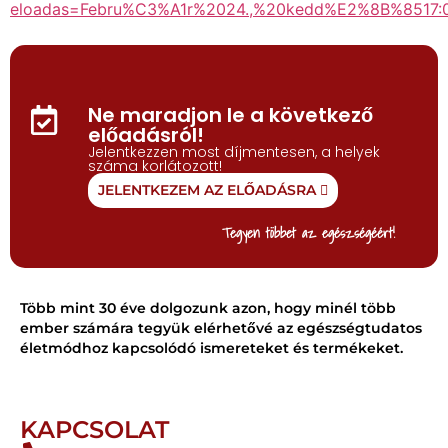
eloadas=Febru%C3%A1r%2024.,%20kedd%E2%8B%851
Ne maradjon le a következő
előadásról!
Jelentkezzen most díjmentesen, a helyek
száma korlátozott!
JELENTKEZEM AZ ELŐADÁSRA
Tegyen többet az egészségéért!
Több mint 30 éve dolgozunk azon, hogy minél több
ember számára tegyük elérhetővé az egészségtudatos
életmódhoz kapcsolódó ismereteket és termékeket.
KAPCSOLAT