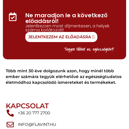
Ne maradjon le a következő
előadásról!
Jelentkezzen most díjmentesen, a helyek
száma korlátozott!
JELENTKEZEM AZ ELŐADÁSRA
Tegyen többet az egészségéért!
Több mint 30 éve dolgozunk azon, hogy minél több
ember számára tegyük elérhetővé az egészségtudatos
életmódhoz kapcsolódó ismereteket és termékeket.
KAPCSOLAT
+36 20 777 2700
INFO@FLAVIN7.HU