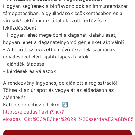
Hogyan segítenek a bioflavonoidok az immunrendszer
támogatásában, a gyulladások csökkentésében és a
vírusok/baktériumok által okozott fertőzések
leküzdésében?
– Hogyan lehet megelőzni a daganat kialakulását,
hogyan lehet a daganatelnyomó génjeinket aktiválni?
– A felnőtt szervezetben lévő őssejtek számának
növelésével elért újabb tapasztalatok
– ajándék átadása
– kérdések és válaszok
A rendezvény ingyenes, de ajánlott a regisztráció!
Töltse ki az űrlapot és vegye át az előadáson az
ajándékát!
Kattintson ehhez a linkre: ⤵️
https://eloadas.flavin7.hu/?
eloadas=Okt%C3%B3ber%2029.,%20szerda%E2%8B%8