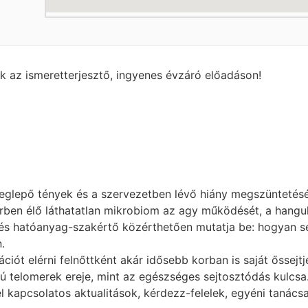
k az ismeretterjesztő, ingyenes évzáró előadáson!
eglepő tények és a szervezetben lévő hiány megszüntetés
rben élő láthatatlan mikrobiom az agy működését, a hangul
és hatóanyag-szakértő közérthetően mutatja be: hogyan se
.
t elérni felnőttként akár idősebb korban is saját őssejtje
telomerek ereje, mint az egészséges sejtosztódás kulcsa
kapcsolatos aktualitások, kérdezz-felelek, egyéni tanács