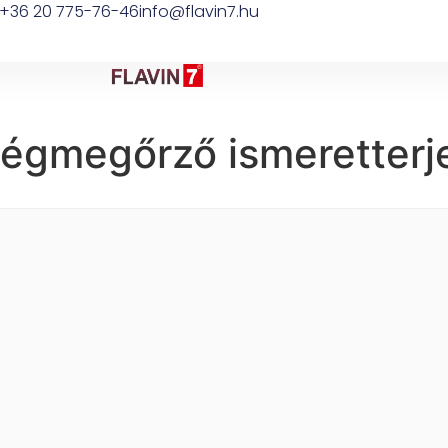
+36 20 775-76-46
info@flavin7.hu
ségmegőrző ismeretterj