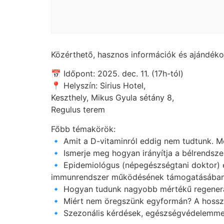
Közérthető, hasznos információk és ajándéko
📅 Időpont: 2025. dec. 11. (17h-tól)
📍 Helyszín: Sirius Hotel,
Keszthely, Mikus Gyula sétány 8,
Regulus terem
Főbb témakörök:
🔹 Amit a D-vitaminról eddig nem tudtunk. M
🔹 Ismerje meg hogyan irányítja a bélrendsze
🔹 Epidemiológus (népegészségtani doktor) 
immunrendszer működésének támogatásában
🔹 Hogyan tudunk nagyobb mértékű regeneráció
🔹 Miért nem öregszünk egyformán? A hosszú 
🔹 Szezonális kérdések, egészségvédelemmel 