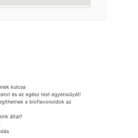
ének kulcsa
atot és az egész test egyensúlyát!
gíthetnek a bioflavonoidok az
ink által?
.
adás