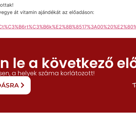
ottak!
s vegye át vitamin ajándékát az előadáson:
BCt%C3%B6rt%C3%B6k%E2%8B%8517%3A00%20%E2%80%9
 le a következő el
en, a helyek száma korlátozott!
T
ADÁSRA