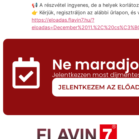
📢 A részvétel ingyenes, de a helyek korlátoz
👉 Kérjük, regisztráljon az alábbi űrlapon, é
https://eloadas.flavin7.hu/?
eloadas=December%2011.%2C%20cs%C3%
Ne maradjon
Jelentkezzen most díjmentes
JELENTKEZEM AZ ELŐ