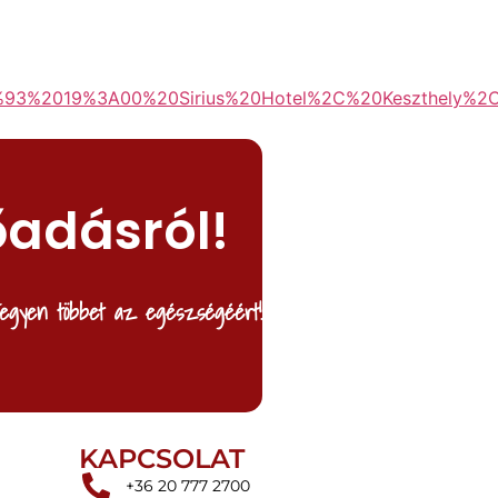
3%2019%3A00%20Sirius%20Hotel%2C%20Keszthely%2
őadásról!
egyen többet az egészségéért!
KAPCSOLAT
+36 20 777 2700