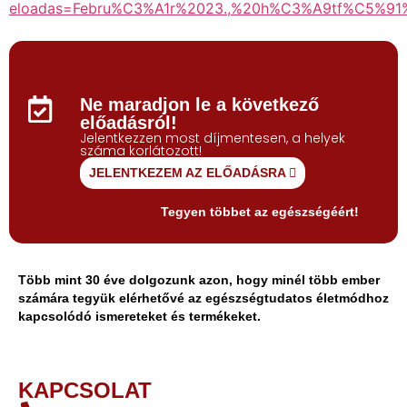
eloadas=Febru%C3%A1r%2023.,%20h%C3%A9tf%C5%9
Ne maradjon le a következő
előadásról!
Jelentkezzen most díjmentesen, a helyek
száma korlátozott!
JELENTKEZEM AZ ELŐADÁSRA
Tegyen többet az egészségéért!
Több mint 30 éve dolgozunk azon, hogy minél több ember
számára tegyük elérhetővé az egészségtudatos életmódhoz
kapcsolódó ismereteket és termékeket.
KAPCSOLAT