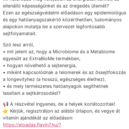
ellenálló képességünket és az öregedés ütemét?
Ezen az egészségvédelmi előadáson egy epidemiológus
és egy hatóanyagszakértő közérthetően, tudományos
alapokon mutatja be a szervezet legfontosabb
sejtfolyamatait.
Szó lesz arról,
• mit jelent az, hogy a Microbiome és a Metabiome
egyesült az ExtraBioMe termékben,
• hogyan növelhető a sejtenergia,
• miként kapcsolódnak a telomerek és az őssejtfokozás
a longevityhez (a hosszú, egészséges élethez),
• és mely természetes hatóanyagok segíthetnek
lassítani a sejtkárosodást?
📢 A részvétel ingyenes, de a helyek korlátozottak!
👉 Kérjük, regisztráljon az alábbi űrlapon, és vegye át
vitamin ajándékát az előadáson:
https://eloadas.flavin7.hu/?