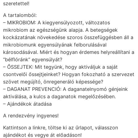
szeretettel!
A tartalomból:
– MIKROBIOM: A kiegyensúlyozott, változatos
mikrobiom az egészségünk alapja. A betegségek
kockázatának növekedése szoros összefüggésben áll a
mikrobiomunk egyensúlyának felborulásával
károsodásával. Miért és hogyan érdemes helyreállítani a
“bélflóránk” egyensúlyát?
– ŐSSEJTEK: Mit tegyünk, hogy aktiváljuk a saját
csontvelői őssejtjeinket? Hogyan fokozható a szervezet
szövet megújító, önregeneráló képessége?
– DAGANAT PREVENCIÓ: A daganatelnyomó génjeink
aktiválása, a kulcs a daganatok megelőzésében.
– Ajándékok átadása
A rendezvény ingyenes!
Kattintson a linkre, töltse ki az űrlapot, válasszon
ajándékot és vegye át előadáson!