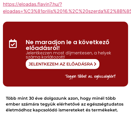
https://eloadas.flavin7.hu/?
eloadas=%C3%81prilis%2016.%2C%20szerda%E2%8B
Ne maradjon le a következő
előadásról!
Jelentkezzen most díjmentesen, a helyek
száma korlátozott!
JELENTKEZEM AZ ELŐADÁSRA
Tegyen többet az egészségéért!
Több mint 30 éve dolgozunk azon, hogy minél több
ember számára tegyük elérhetővé az egészségtudatos
életmódhoz kapcsolódó ismereteket és termékeket.