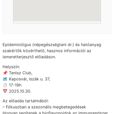
Epidemiológus (népegészségtani dr.) és hatóanyag
szakértők közérthető, hasznos információi az
ismeretterjesztő előadáson.
Helyszín:
📌 Tenisz Club,
🗺 Kaposvár, Iszák u. 37,
⏱ 17-19h
📅 2025.10.30.
Az előadás tartalmából:
– Fókuszban a szezonális megbetegedések
Hogyan segítenek a bioflavonoidok az immunrendszer