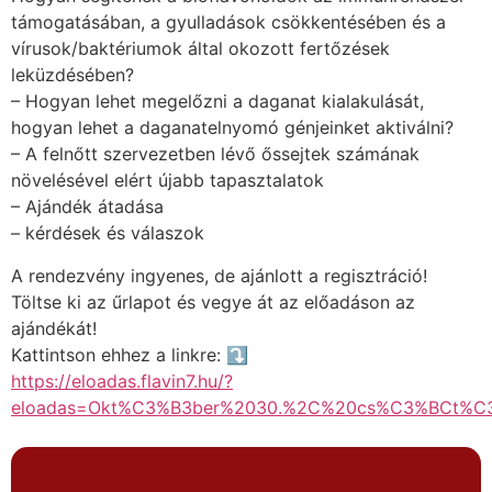
támogatásában, a gyulladások csökkentésében és a
vírusok/baktériumok által okozott fertőzések
leküzdésében?
– Hogyan lehet megelőzni a daganat kialakulását,
hogyan lehet a daganatelnyomó génjeinket aktiválni?
– A felnőtt szervezetben lévő őssejtek számának
növelésével elért újabb tapasztalatok
– Ajándék átadása
– kérdések és válaszok
A rendezvény ingyenes, de ajánlott a regisztráció!
Töltse ki az űrlapot és vegye át az előadáson az
ajándékát!
Kattintson ehhez a linkre: ⤵️
https://eloadas.flavin7.hu/?
eloadas=Okt%C3%B3ber%2030.%2C%20cs%C3%BCt%C